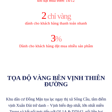
khi đặt mua trước 14/12
2
chỉ vàng
dành cho khách hàng thanh toán nhanh
3
%
Dành cho khách hàng đặt mua nhiều sản phẩm
TỌA ĐỘ VÀNG BÊN VỊNH THIÊN
ĐƯỜNG
Khu dân cư Đồng Mặn
tọa lạc ngay thị xã Sông Cầu, tâm điểm
vịnh Xuân Đài trứ danh – Vịnh biển đẹp nhất, lớn nhất miền
Trung và kết nối trực tiếp với QL1A & DT642, nối liền hai