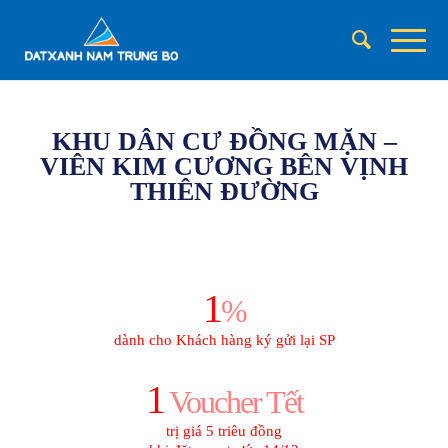
Please set a mobile device fallback image for this video in your
wordpress backend
KHU DÂN CƯ ĐỒNG MẶN
–
VIÊN KIM CƯƠNG BÊN VỊNH
THIÊN ĐƯỜNG
1
%
dành cho Khách hàng ký gửi lại SP
1
Voucher Tết
trị giá 5 triêu đồng