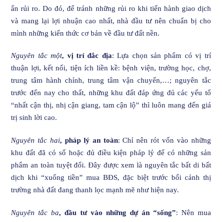
ẩn rủi ro. Do đó, để tránh những rủi ro khi tiến hành giao dịch
và mang lại lợi nhuận cao nhất, nhà đầu tư nên chuẩn bị cho
mình những kiến thức cơ bản về đầu tư đất nền.
Nguyên tắc một
,
vị trí đắc địa
: Lựa chọn sản phẩm có vị trí
thuận lợi, kết nối, tiện ích liền kề: bệnh viện, trường học, chợ,
trung tâm hành chính, trung tâm vận chuyển,…; nguyên tắc
trước đến nay cho thất, những khu đất đáp ứng đủ các yếu tố
“nhất cận thị, nhị cận giang, tam cận lộ” thì luôn mang đến giá
trị sinh lời cao.
Nguyên tắc hai
,
pháp lý an toàn
: Chỉ nên rót vốn vào những
khu đất đã có sổ hoặc đủ điều kiện pháp lý để có những sản
phẩm an toàn tuyệt đối. Đây được xem là nguyên tắc bất di bất
dịch khi “xuống tiền” mua BĐS, đặc biệt trước bối cảnh thị
trường nhà đất đang thanh lọc mạnh mẽ như hiện nay.
Nguyên tắc ba
,
đầu tư vào những dự án “sống”
: Nên mua