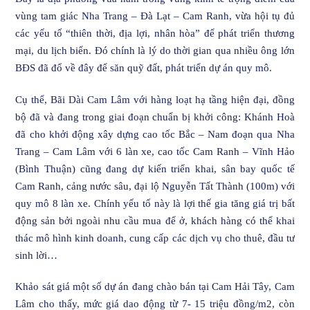
vùng tam giác Nha Trang – Đà Lạt – Cam Ranh, vừa hội tụ đủ
các yếu tố “thiên thời, địa lợi, nhân hòa” để phát triển thương
mại, du lịch biển. Đó chính là lý do thời gian qua nhiều ông lớn
BĐS đã đổ về đây để săn quỹ đất, phát triển dự án quy mô.
Cụ thể, Bãi Dài Cam Lâm với hàng loạt hạ tầng hiện đại, đồng
bộ đã và đang trong giai đoạn chuẩn bị khởi công: Khánh Hoà
đã cho khởi động xây dựng cao tốc Bắc – Nam đoạn qua Nha
Trang – Cam Lâm với 6 làn xe, cao tốc Cam Ranh – Vĩnh Hảo
(Bình Thuận) cũng đang dự kiến triển khai, sân bay quốc tế
Cam Ranh, cảng nước sâu, đại lộ Nguyễn Tất Thành (100m) với
quy mô 8 làn xe. Chính yếu tố này là lợi thế gia tăng giá trị bất
động sản bởi ngoài nhu cầu mua để ở, khách hàng có thể khai
thác mô hình kinh doanh, cung cấp các dịch vụ cho thuê, đầu tư
sinh lời…
Khảo sát giá một số dự án đang chào bán tại Cam Hải Tây, Cam
Lâm cho thấy, mức giá dao động từ 7- 15 triệu đồng/m2, còn