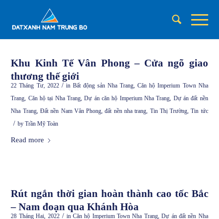
Khu Kinh Tế Vân Phong – Cửa ngõ giao
thương thế giới
/
22 Tháng Tư, 2022
in
Bất động sản Nha Trang
,
Căn hộ Imperium Town Nha
Trang
,
Căn hộ tại Nha Trang
,
Dự án căn hộ Imperium Nha Trang
,
Dự án đất nền
Nha Trang
,
Đất nền Nam Vân Phong
,
đất nền nha trang
,
Tin Thị Trường
,
Tin tức
/
by
Trần Mỹ Toàn
Read more
Rút ngắn thời gian hoàn thành cao tốc Bắc
– Nam đoạn qua Khánh Hòa
/
28 Tháng Hai, 2022
in
Căn hộ Imperium Town Nha Trang
,
Dự án đất nền Nha