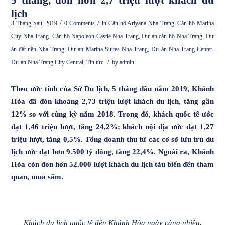
lịch
/
/
3 Tháng Sáu, 2019
0 Comments
in
Căn hộ Ariyana Nha Trang
,
Căn hộ Marina
City Nha Trang
,
Căn hộ Napoleon Castle Nha Trang
,
Dự án căn hộ Nha Trang
,
Dự
án đất nền Nha Trang
,
Dự án Marina Suites Nha Trang
,
Dự án Nha Trang Center
,
/
Dự án Nha Trang City Central
,
Tin tức
by
admin
Theo ước tính của Sở Du lịch, 5 tháng đầu năm 2019, Khánh
Hòa đã đón khoảng 2,73 triệu lượt khách du lịch, tăng gần
12% so với cùng kỳ năm 2018. Trong đó, khách quốc tế ước
đạt 1,46 triệu lượt, tăng 24,2%; khách nội địa ước đạt 1,27
triệu lượt, tăng 0,5%.
Tổng doanh thu từ các cơ sở lưu trú du
lịch ước đạt hơn 9.500 tỷ đồng, tăng 22,4%. Ngoài ra, Khánh
Hòa còn đón hơn 52.000 lượt khách du lịch tàu biển đến tham
quan, mua sắm.
Khách du lịch quốc tế đến Khánh Hòa ngày càng nhiều.