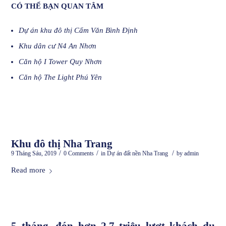
CÓ THỂ BẠN QUAN TÂM
Dự án khu đô thị Cẩm Văn Bình Định
Khu dân cư N4 An Nhơn
Căn hộ I Tower Quy Nhơn
Căn hộ The Light Phú Yên
Khu đô thị Nha Trang
/
/
/
9 Tháng Sáu, 2019
0 Comments
in
Dự án đất nền Nha Trang
by
admin
Read more
5 tháng, đón hơn 2,7 triệu lượt khách du