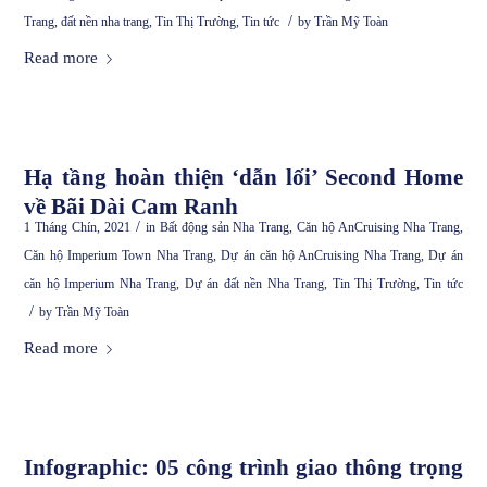
/
Trang
,
đất nền nha trang
,
Tin Thị Trường
,
Tin tức
by
Trần Mỹ Toàn
Read more
Hạ tầng hoàn thiện ‘dẫn lối’ Second Home
về Bãi Dài Cam Ranh
/
1 Tháng Chín, 2021
in
Bất động sản Nha Trang
,
Căn hộ AnCruising Nha Trang
,
Căn hộ Imperium Town Nha Trang
,
Dự án căn hộ AnCruising Nha Trang
,
Dự án
căn hộ Imperium Nha Trang
,
Dự án đất nền Nha Trang
,
Tin Thị Trường
,
Tin tức
/
by
Trần Mỹ Toàn
Read more
Infographic: 05 công trình giao thông trọng