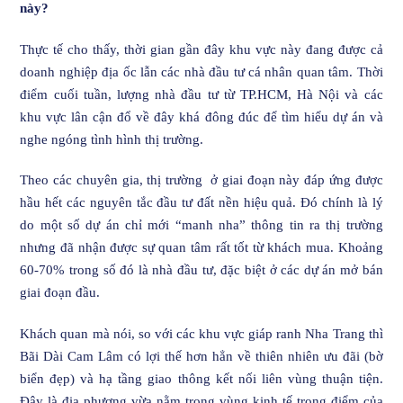
này?
Thực tế cho thấy, thời gian gần đây khu vực này đang được cả
doanh nghiệp địa ốc lẫn các nhà đầu tư cá nhân quan tâm. Thời
điểm cuối tuần, lượng nhà đầu tư từ TP.HCM, Hà Nội và các
khu vực lân cận đổ về đây khá đông đúc để tìm hiểu dự án và
nghe ngóng tình hình thị trường.
Theo các chuyên gia, thị trường ở giai đoạn này đáp ứng được
hầu hết các nguyên tắc đầu tư đất nền hiệu quả. Đó chính là lý
do một số dự án chỉ mới “manh nha” thông tin ra thị trường
nhưng đã nhận được sự quan tâm rất tốt từ khách mua. Khoảng
60-70% trong số đó là nhà đầu tư, đặc biệt ở các dự án mở bán
giai đoạn đầu.
Khách quan mà nói, so với các khu vực giáp ranh Nha Trang thì
Bãi Dài Cam Lâm có lợi thế hơn hẳn về thiên nhiên ưu đãi (bờ
biển đẹp) và hạ tầng giao thông kết nối liên vùng thuận tiện.
Đây là địa phương vừa nằm trong vùng kinh tế trọng điểm của