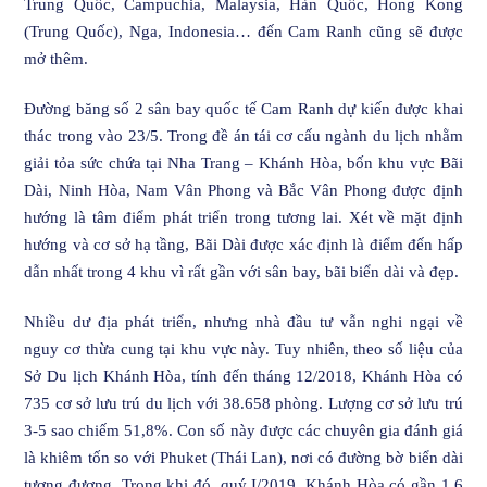
Trung Quốc, Campuchia, Malaysia, Hàn Quốc, Hong Kong
(Trung Quốc), Nga, Indonesia… đến Cam Ranh cũng sẽ được
mở thêm.
Đường băng số 2 sân bay quốc tế Cam Ranh dự kiến được khai
thác trong vào 23/5. Trong đề án tái cơ cấu ngành du lịch nhằm
giải tỏa sức chứa tại Nha Trang – Khánh Hòa, bốn khu vực Bãi
Dài, Ninh Hòa, Nam Vân Phong và Bắc Vân Phong được định
hướng là tâm điểm phát triển trong tương lai. Xét về mặt định
hướng và cơ sở hạ tầng, Bãi Dài được xác định là điểm đến hấp
dẫn nhất trong 4 khu vì rất gần với sân bay, bãi biển dài và đẹp.
Nhiều dư địa phát triển, nhưng nhà đầu tư vẫn nghi ngại về
nguy cơ thừa cung tại khu vực này. Tuy nhiên, theo số liệu của
Sở Du lịch Khánh Hòa, tính đến tháng 12/2018, Khánh Hòa có
735 cơ sở lưu trú du lịch với 38.658 phòng. Lượng cơ sở lưu trú
3-5 sao chiếm 51,8%. Con số này được các chuyên gia đánh giá
là khiêm tốn so với Phuket (Thái Lan), nơi có đường bờ biển dài
tương đương. Trong khi đó, quý I/2019, Khánh Hòa có gần 1,6