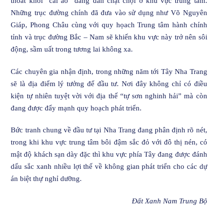
thoát khỏi “cái áo” đang dần chật chội ở khu vực trung tâm.
Những trục đường chính đã đưa vào sử dụng như Võ Nguyên
Giáp, Phong Châu cùng với quy họach Trung tâm hành chính
tỉnh và trục đường Bắc – Nam sẽ khiến khu vực này trở nên sôi
động, sầm uất trong tương lai không xa.
Các chuyên gia nhận định, trong những năm tới Tây Nha Trang
sẽ là địa điểm lý tưởng để đầu tư. Nơi đây không chỉ có điều
kiện tự nhiên tuyệt vời với địa thế “tự sơn nghinh hải” mà còn
đang được đẩy mạnh quy hoạch phát triển.
Bức tranh chung về đầu tư tại Nha Trang đang phân định rõ nét,
trong khi khu vực trung tâm bôi đậm sắc đỏ với đô thị nén, có
mật độ khách sạn dày đặc thì khu vực phía Tây đang được đánh
dấu sắc xanh nhiều lợi thế về không gian phát triển cho các dự
án biệt thự nghỉ dưỡng.
Đất Xanh Nam Trung Bộ