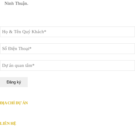
Ninh Thuận.
ĐỊA CHỈ DỰ ÁN
KHU DÂN CƯ CHÍ LÀNH
LIÊN HỆ
PKD CÔNG TY CP BĐS ĐẤT XANH NAM TRUNG BỘ