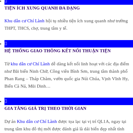
TIỆN ÍCH XUNG QUANH ĐA DẠNG
Khu dân cư Chí Lành
hội tụ nhiều tiện ích xung quanh như trường
THPT, THCS, chợ, trung tâm y tế.
HỆ THỐNG GIAO THÔNG KẾT NỐI THUẬN TIỆN
Từ
khu dân cư Chí Lành
dễ dàng kết nối linh hoạt với các địa điểm
như Bãi biển Ninh Chữ, Công viên Bình Sơn, trung tâm thành phố
Phan Rang – Tháp Chàm, vườn quốc gia Núi Chúa, Vịnh Vĩnh Hy,
Biển Cà Ná, Mũi Dinh…
GIA TĂNG GIÁ TRỊ THEO THỜI GIAN
Dự án
Khu dân cư Chí Lành
được tọa lạc tại vị trí QL1A, ngay tại
trung tâm khu đô thị mới được đánh giá là dải biển đẹp nhất tỉnh