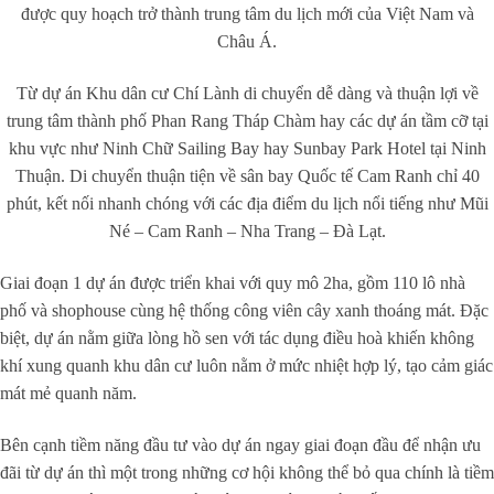
được quy hoạch trở thành trung tâm du lịch mới của Việt Nam và
Châu Á.
Từ dự án Khu dân cư Chí Lành di chuyển dễ dàng và thuận lợi về
trung tâm thành phố Phan Rang Tháp Chàm hay các dự án tầm cỡ tại
khu vực như Ninh Chữ Sailing Bay hay Sunbay Park Hotel tại Ninh
Thuận. Di chuyển thuận tiện về sân bay Quốc tế Cam Ranh chỉ 40
phút, kết nối nhanh chóng với các địa điểm du lịch nổi tiếng như Mũi
Né – Cam Ranh – Nha Trang – Đà Lạt.
Giai đoạn 1 dự án được triển khai với quy mô 2ha, gồm 110 lô nhà
phố và shophouse cùng hệ thống công viên cây xanh thoáng mát. Đặc
biệt, dự án nằm giữa lòng hồ sen với tác dụng điều hoà khiến không
khí xung quanh khu dân cư luôn nằm ở mức nhiệt hợp lý, tạo cảm giác
mát mẻ quanh năm.
Bên cạnh tiềm năng đầu tư vào dự án ngay giai đoạn đầu để nhận ưu
đãi từ dự án thì một trong những cơ hội không thể bỏ qua chính là tiềm