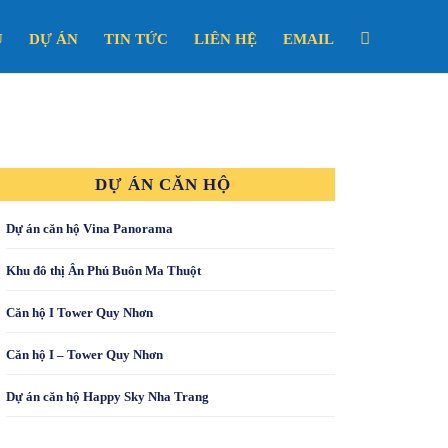
U
DỰ ÁN
TIN TỨC
LIÊN HỆ
EMAIL
DỰ ÁN CĂN HỘ
Dự án căn hộ Vina Panorama
Khu đô thị Ân Phú Buôn Ma Thuột
Căn hộ I Tower Quy Nhơn
Căn hộ I – Tower Quy Nhơn
Dự án căn hộ Happy Sky Nha Trang