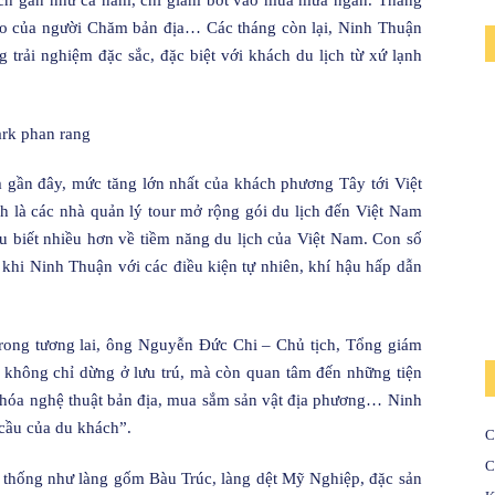
ch gần như cả năm, chỉ giảm bớt vào mùa mưa ngắn. Tháng
đáo của người Chăm bản địa… Các tháng còn lại, Ninh Thuận
trải nghiệm đặc sắc, đặc biệt với khách du lịch từ xứ lạnh
 gần đây, mức tăng lớn nhất của khách phương Tây tới Việt
h là các nhà quản lý tour mở rộng gói du lịch đến Việt Nam
 biết nhiều hơn về tiềm năng du lịch của Việt Nam. Con số
 khi Ninh Thuận với các điều kiện tự nhiên, khí hậu hấp dẫn
trong tương lai, ông Nguyễn Đức Chi – Chủ tịch, Tổng giám
 không chỉ dừng ở lưu trú, mà còn quan tâm đến những tiện
ăn hóa nghệ thuật bản địa, mua sắm sản vật địa phương… Ninh
cầu của du khách”.
C
C
n thống như làng gốm Bàu Trúc, làng dệt Mỹ Nghiệp, đặc sản