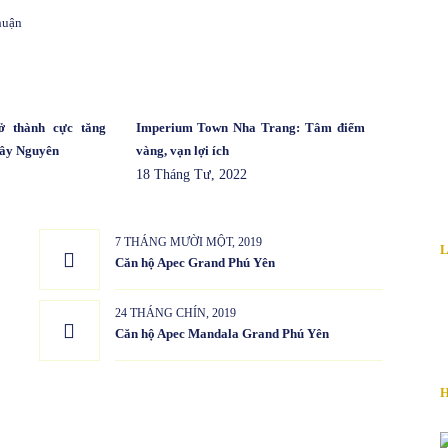
huận
 thành cực tăng
Imperium Town Nha Trang: Tâm điểm
Tây Nguyên
vàng, vạn lợi ích
18 Tháng Tư, 2022
7 THÁNG MƯỜI MỘT, 2019
L
Căn hộ Apec Grand Phú Yên
C
Đ
24 THÁNG CHÍN, 2019
E
Căn hộ Apec Mandala Grand Phú Yên
W
H