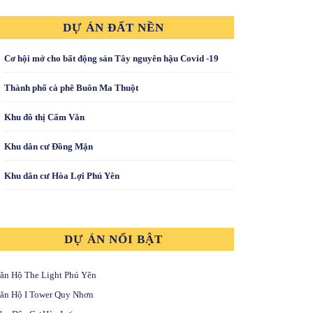
DỰ ÁN ĐẤT NỀN
Cơ hội mở cho bất động sản Tây nguyên hậu Covid -19
Thành phố cà phê Buôn Ma Thuột
Khu đô thị Cẩm Văn
Khu dân cư Đồng Mặn
Khu dân cư Hòa Lợi Phú Yên
DỰ ÁN NỔI BẬT
ăn Hộ The Light Phú Yên
ăn Hộ I Tower Quy Nhơn