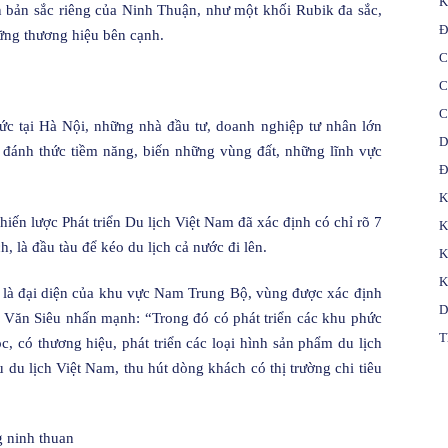
K
bản sắc riêng của Ninh Thuận, như một khối Rubik đa sắc,
Đ
ững thương hiệu bên cạnh.
C
C
C
ức tại Hà Nội, những nhà đầu tư, doanh nghiệp tư nhân lớn
D
 đánh thức tiềm năng, biến những vùng đất, những lĩnh vực
Đ
K
ến lược Phát triển Du lịch Việt Nam đã xác định có chỉ rõ 7
K
 là đầu tàu để kéo du lịch cả nước đi lên.
K
K
là đại diện của khu vực Nam Trung Bộ, vùng được xác định
D
à Văn Siêu nhấn mạnh: “Trong đó có phát triển các khu phức
T
, có thương hiệu, phát triển các loại hình sản phẩm du lịch
 du lịch Việt Nam, thu hút dòng khách có thị trường chi tiêu