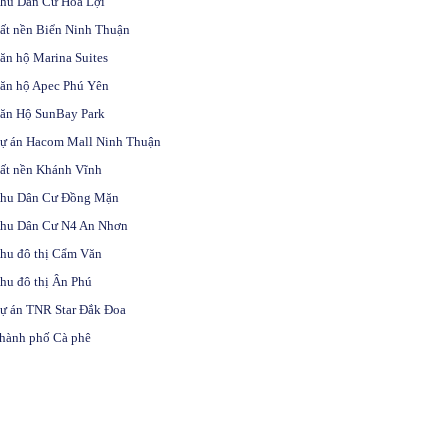
hu Dân Cư Hòa Lợi
ất nền Biển Ninh Thuận
ăn hộ Marina Suites
ăn hộ Apec Phú Yên
ăn Hộ SunBay Park
ự án Hacom Mall Ninh Thuận
ất nền Khánh Vĩnh
hu Dân Cư Đồng Mặn
hu Dân Cư N4 An Nhơn
hu đô thị Cẩm Văn
hu đô thị Ân Phú
ự án TNR Star Đắk Đoa
hành phố Cà phê