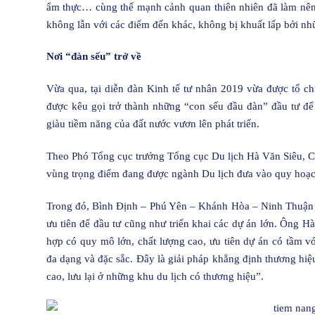
ẩm thực… cùng thế mạnh cảnh quan thiên nhiên đã làm nên 
không lẫn với các điểm đến khác, không bị khuất lấp bởi nh
Nơi “đàn sếu” trở về
Vừa qua, tại diễn đàn Kinh tế tư nhân 2019 vừa được tổ ch
được kêu gọi trở thành những “con sếu đầu đàn” đầu tư để
giàu tiềm năng của đất nước vươn lên phát triển.
Theo Phó Tổng cục trưởng Tổng cục Du lịch Hà Văn Siêu, Chi
vùng trọng điểm đang được ngành Du lịch đưa vào quy hoạch,
Trong đó, Bình Định – Phú Yên – Khánh Hòa – Ninh Thuận 
ưu tiên để đầu tư cũng như triển khai các dự án lớn. Ông H
hợp có quy mô lớn, chất lượng cao, ưu tiên dự án có tầm vóc
đa dạng và đặc sắc. Đây là giải pháp khẳng định thương hiệu
cao, lưu lại ở những khu du lịch có thương hiệu”.