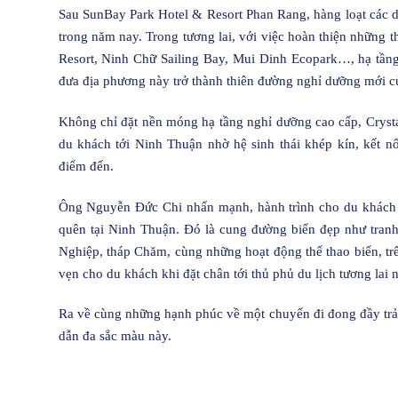
Sau SunBay Park Hotel & Resort Phan Rang, hàng loạt các dự
trong năm nay. Trong tương lai, với việc hoàn thiện những
Resort, Ninh Chữ Sailing Bay, Mui Dinh Ecopark…, hạ tần
đưa địa phương này trở thành thiên đường nghỉ dưỡng mới c
Không chỉ đặt nền móng hạ tầng nghỉ dưỡng cao cấp, Crysta
du khách tới Ninh Thuận nhờ hệ sinh thái khép kín, kết nố
điểm đến.
Ông Nguyễn Đức Chi nhấn mạnh, hành trình cho du khách có
quên tại Ninh Thuận. Đó là cung đường biển đẹp như tranh
Nghiệp, tháp Chăm, cùng những hoạt động thể thao biển, trê
vẹn cho du khách khi đặt chân tới thủ phủ du lịch tương lai n
Ra về cùng những hạnh phúc về một chuyến đi đong đầy trả
dẫn đa sắc màu này.