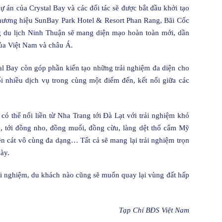
 án của Crystal Bay và các đối tác sẽ được bắt đầu khởi tạo
 thương hiệu SunBay Park Hotel & Resort Phan Rang, Bãi Cốc
g du lịch Ninh Thuận sẽ mang diện mạo hoàn toàn mới, dần
ủa Việt Nam và châu Á.
l Bay còn góp phần kiến tạo những trải nghiệm đa diện cho
i nhiều dịch vụ trong cùng một điểm đến, kết nối giữa các
 thể nối liền từ Nha Trang tới Đà Lạt với trải nghiệm khó
, tới đồng nho, đồng muối, đồng cừu, làng dệt thổ cẩm Mỹ
n cát vô cùng đa dạng… Tất cả sẽ mang lại trải nghiệm trọn
ày.
i nghiệm, du khách nào cũng sẽ muốn quay lại vùng đất hấp
Tạp Chí BĐS Việt Nam