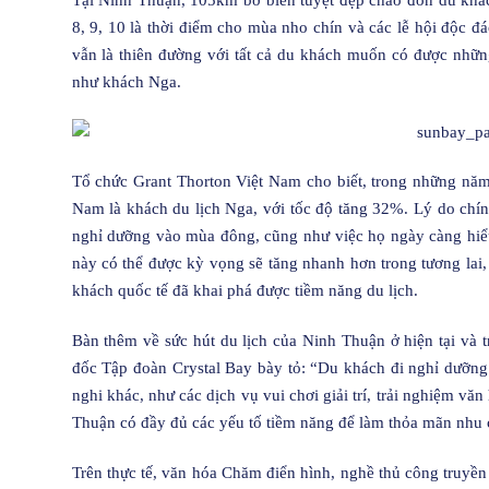
Tại Ninh Thuận, 105km bờ biển tuyệt đẹp chào đón du khá
8, 9, 10 là thời điểm cho mùa nho chín và các lễ hội độc 
vẫn là thiên đường với tất cả du khách muốn có được những 
như khách Nga.
Tổ chức Grant Thorton Việt Nam cho biết, trong những năm
Nam là khách du lịch Nga, với tốc độ tăng 32%. Lý do chín
nghỉ dưỡng vào mùa đông, cũng như việc họ ngày càng hiểu
này có thể được kỳ vọng sẽ tăng nhanh hơn trong tương lai,
khách quốc tế đã khai phá được tiềm năng du lịch.
Bàn thêm về sức hút du lịch của Ninh Thuận ở hiện tại và 
đốc Tập đoàn Crystal Bay bày tỏ: “Du khách đi nghỉ dưỡng
nghi khác, như các dịch vụ vui chơi giải trí, trải nghiệm v
Thuận có đầy đủ các yếu tố tiềm năng để làm thỏa mãn nhu 
Trên thực tế, văn hóa Chăm điển hình, nghề thủ công truyề