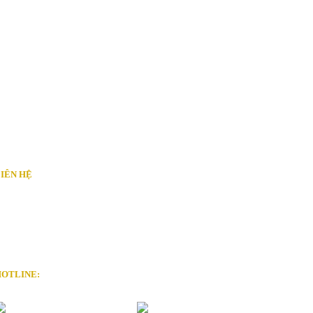
IÊN HỆ
ÔNG TY CP DV BĐS ĐẤT XANH NAM TRUNG BỘ
ịa chỉ: 76 Quang Trung, P. Lộc Thọ, TP. Nha Trang
mail: info@www.datxanhnamtrungbo.vn
ebsite: www.datxanhnamtrungbo.vn
OTLINE:
0901.919.789