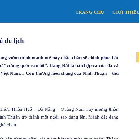
TRANG CHỦ
GIỚI THIỆ
 du lịch
 đang vươn mình mạnh mẽ này chắc chắn sẽ chinh phục bất
ư “vương quốc san hô”, Hang Rái là bản hợp ca của đá và
ất Việt Nam… Còn thương hiệu chung của Ninh Thuận – thủ
– Thừa Thiên Huế – Đà Nẵng – Quảng Nam hay những thiên
inh Thuận trở thành một ngôi sao đang lên. Mảnh đất đang
ghé chân.