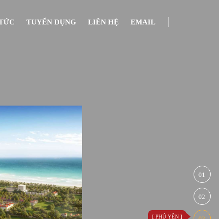
 TỨC
TUYỂN DỤNG
LIÊN HỆ
EMAIL
THÔNG TIN
01
02
[ PHÚ YÊN ]
03