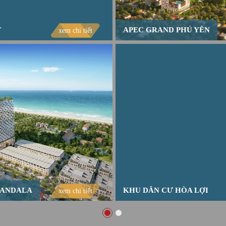
T
APEC GRAND PHÚ YÊN
xem chi tiết
ANDALA
KHU DÂN CƯ HÒA LỢI
xem chi tiết