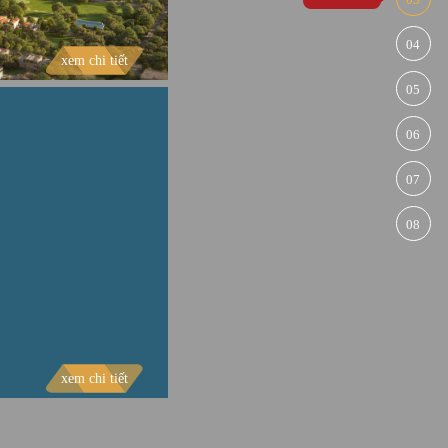
04
KHU DÂN CƯ ĐỒNG MẶN
xem chi tiết
05
06
07
08
xem chi tiết