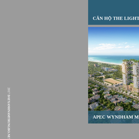
CĂN HỘ THE LIGH
2017
DATXANHNAMTRUNGBO.NET
APEC WYNDHAM M