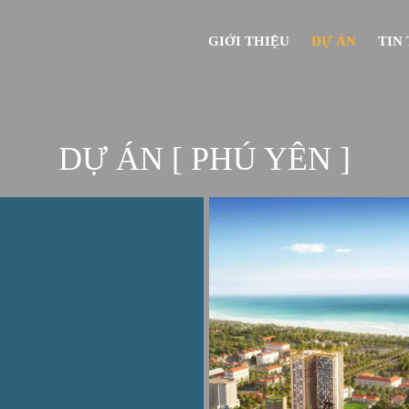
GIỚI THIỆU
DỰ ÁN
TIN
DỰ ÁN
[ PHÚ YÊN ]
D
Ự
Á
N
N
A
M
T
R
U
N
G
B
Ộ
GỬI 