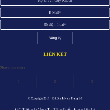
LIÊN KẾT
Share this entry
© Copyright 2017 –
Đất Xanh Nam Trung Bộ
Giới Thiệu
–
Dự Án
–
Tin Tức
–
Tuyển Dụng
–
Liên Hệ