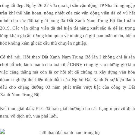
công tốt đẹp. Ngày 26-27 vừa qua tại sân vận động TP.Nha Trang ngập
tràn khí thế hân hoan, nồng nhiệt của các vận động viên đã cổ vũ hết
mình cho các đội tại giải bóng đá Đất Xanh Nam Trung Bộ lần I năm
2019.
Các vận động viên đã thể hiện tài năng xuất sắc & để lại tron
lòng khán giả ấn tượng khó quên về những cú ghi bàn mãn nhãn, hiểm
hóc không kém gì các cầu thủ chuyên nghiệp.
Có thể nói, Hội thao Đất Xanh Nam Trung Bộ lần I không chỉ là sân
chơi bổ ích, lành mạnh cho toàn thể CBNV công ty sau những giờ làm
việc căng thẳng mà còn là cơ hội tốt để chúng ta xây dựng văn hóa
doanh nghiệp thể hiện tinh thần của Người Đất Xanh & sự kiện đánh
dấu cho chặng đường 03 năm phát triển vượt bậc của công ty Đất
Xanh Nam Trung Bộ.
Kết thúc giải đấu, BTC đã trao giải thưởng cho các hạng mục: vô địch
nam, vô địch nữ, vua phá lưới,