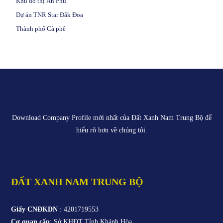
Khu đô thị Ân Phú
Dự án TNR Star Đắk Đoa
Thành phố Cà phê
Download Company Profile mới nhất của
Đất Xanh Nam Trung Bộ
để
hiểu rõ hơn về chúng tôi.
ĐẤT XANH NAM TRUNG BỘ
Giấy CNĐKDN
: 4201719553
Cơ quan cấp
: Sở KHĐT Tỉnh Khánh Hòa