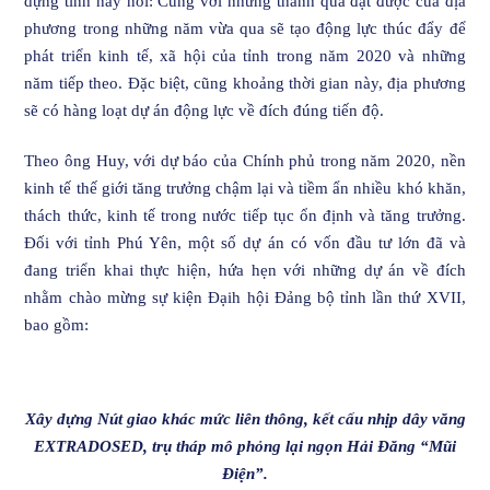
dựng tỉnh này nói: Cùng với những thành quả đạt được của địa
phương trong những năm vừa qua sẽ tạo động lực thúc đẩy để
phát triển kinh tế, xã hội của tỉnh trong năm 2020 và những
năm tiếp theo. Đặc biệt, cũng khoảng thời gian này, địa phương
sẽ có hàng loạt dự án động lực về đích đúng tiến độ.
Theo ông Huy, với dự báo của Chính phủ trong năm 2020, nền
kinh tế thế giới tăng trưởng chậm lại và tiềm ẩn nhiều khó khăn,
thách thức, kinh tế trong nước tiếp tục ổn định và tăng trưởng.
Đối với tỉnh Phú Yên, một số dự án có vốn đầu tư lớn đã và
đang triển khai thực hiện, hứa hẹn với những dự án về đích
nhằm chào mừng sự kiện Đạih hội Đảng bộ tỉnh lần thứ XVII,
bao gồm:
Xây dựng Nút giao khác mức liên thông, kết cấu nhịp dây văng
EXTRADOSED, trụ tháp mô phỏng lại ngọn Hải Đăng “Mũi
Điện”.