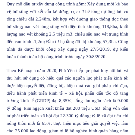
Quy mô đầu tư xây dựng công trình gồm: Xây dựng mới kè bảo
vệ bờ sông với kết cấu kè đứng, cọc cừ bê tông dự ứng lực có
tổng chiều dài 2.248m, kết hợp với đường giao thông dọc theo
bờ sông; nạo vét lòng sông với diện tích khoảng 118,8ha, khối
lượng nạo vét khoảng 2,5 triệu m3, chiều sâu nạo vét trung bình
đến cao trình -1,2m; Đầu tư hạ tầng đô thị khoảng 57,3ha. Công
trình đã được khởi công xây dựng ngày 27/5/2019, dự kiến
hoàn thành toàn bộ công trình trước ngày 30/8/2020.
Theo Kế hoạch năm 2020, Phú Yên tiếp tục phát huy nội lực và
thu hút, sử dụng có hiệu quả các nguồn lực phát triển kinh tế;
thực hiện quyết liệt, đồng bộ, hiệu quả các giải pháp chỉ đạo,
điều hành phát triển kinh tế – xã hội, phấn đấu tốc độ tăng
trưởng kinh tế (GRDP) đạt 8,35%; tổng thu ngân sách là 9.000
tỷ đồng; kim ngạch xuất khẩu đạt 200 triệu USD; tổng vốn đầu
tư phát triển toàn xã hội đạt 22.300 tỷ đồng; tỷ lệ xã đạt tiêu chí
nông thôn mới là 65%; thực hiện mục tiêu giải quyết việc làm
cho 25.000 lao động; giảm tỷ lệ hộ nghèo bình quân hàng năm