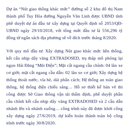
Dự án “Nút giao thông khác mức” đường số 2 khu đô thị Nam
thành phố Tuy Hòa đường Nguyễn Văn Linh được UBND tỉnh
phê duyệt dự án đầu tư xây dựng tại Quyết định số 2053/QĐ-
UBND ngày 29/10/2018, với tổng mức đầu tư là 556,296 tỷ
đồng từ ngân sách địa phương sẽ về đích trước tháng 8/2020.
Với quy mô đầu tư: Xây dựng Nút giao khác mức liên thông,
kết cấu nhịp dây văng EXTRADOSED, trụ tháp mô phỏng lại
ngọn Hải Đăng “Mũi Điện”; Mặt cắt ngang cầu chính: 04 làn xe
cơ giới; mặt cắt ngang cầu dẫn: 02 làn xe cơ giới; Xây dựng hệ
thống thoát nước, vỉa hè, dải phân cách; Hệ thống an toàn giao
thông, hệ thống điện chiếu sáng… Hồ sơ thiết kế bản vẽ thi
công được Sở Giao thông vận tải thẩm định, phê duyệt phần
cầu chính kết cấu nhịp dây văng EXTRADOSED và 2 cầu dẫn
nhánh lên và nhánh xuống… công trình này đã được khởi công
xây dựng ngày 27/6/2019, dự kiến hoàn thành toàn bộ công
trình trước ngày 30/8/2020.