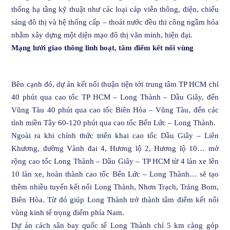
thống hạ tầng kỹ thuật như các loại cáp viễn thông, điện, chiếu
sáng đô thị và hệ thống cấp – thoát nước đều thi công ngầm hóa
nhằm xây dựng một diện mạo đô thị văn minh, hiện đại.
Mạng lưới giao thông linh hoạt, tâm điểm kết nối vùng
Bên cạnh đó, dự án kết nối thuận tiện tới trung tâm TP HCM chỉ
40 phút qua cao tốc TP HCM – Long Thành – Dầu Giây, đến
Vũng Tàu 40 phút qua cao tốc Biên Hòa – Vũng Tàu, đến các
tỉnh miền Tây 60-120 phút qua cao tốc Bến Lức – Long Thành.
Ngoài ra khi chính thức triển khai cao tốc Dầu Giây – Liên
Khương, đường Vành đai 4, Hương lộ 2, Hương lộ 10… mở
rộng cao tốc Long Thành – Dầu Giây – TP HCM từ 4 làn xe lên
10 làn xe, hoàn thành cao tốc Bến Lức – Long Thành… sẽ tạo
thêm nhiều tuyến kết nối Long Thành, Nhơn Trạch, Trảng Bom,
Biên Hòa. Từ đó giúp Long Thành trở thành tâm điểm kết nối
vùng kinh tế trọng điểm phía Nam.
Dự án cách sân bay quốc tế Long Thành chỉ 5 km càng góp