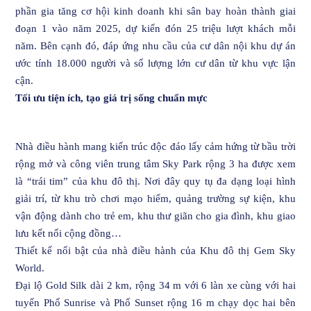
phần gia tăng cơ hội kinh doanh khi sân bay hoàn thành giai
đoạn 1 vào năm 2025, dự kiến đón 25 triệu lượt khách mỗi
năm. Bên cạnh đó, đáp ứng nhu cầu của cư dân nội khu dự án
ước tính 18.000 người và số lượng lớn cư dân từ khu vực lận
cận.
Tối ưu tiện ích, tạo giá trị sống chuẩn mực
Nhà điều hành mang kiến trúc độc đáo lấy cảm hứng từ bầu trời
rộng mở và công viên trung tâm Sky Park rộng 3 ha được xem
là “trái tim” của khu đô thị. Nơi đây quy tụ đa dạng loại hình
giải trí, từ khu trò chơi mạo hiểm, quảng trường sự kiện, khu
vận động dành cho trẻ em, khu thư giãn cho gia đình, khu giao
lưu kết nối cộng đồng…
Thiết kế nổi bật của nhà điều hành của Khu đô thị Gem Sky
World.
Đại lộ Gold Silk dài 2 km, rộng 34 m với 6 làn xe cùng với hai
tuyến Phố Sunrise và Phố Sunset rộng 16 m chạy dọc hai bên