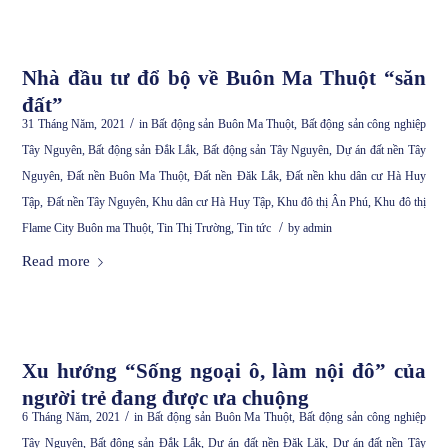
Nhà đầu tư đổ bộ về Buôn Ma Thuột “săn
đất”
/
31 Tháng Năm, 2021
in
Bất động sản Buôn Ma Thuột
,
Bất động sản công nghiệp
Tây Nguyên
,
Bất động sản Đắk Lắk
,
Bất động sản Tây Nguyên
,
Dự án đất nền Tây
Nguyên
,
Đất nền Buôn Ma Thuột
,
Đất nền Đăk Lắk
,
Đất nền khu dân cư Hà Huy
Tập
,
Đất nền Tây Nguyên
,
Khu dân cư Hà Huy Tập
,
Khu đô thị Ân Phú
,
Khu đô thị
/
Flame City Buôn ma Thuột
,
Tin Thị Trường
,
Tin tức
by
admin
Read more
Xu hướng “Sống ngoại ô, làm nội đô” của
người trẻ đang được ưa chuộng
/
6 Tháng Năm, 2021
in
Bất động sản Buôn Ma Thuột
,
Bất động sản công nghiệp
Tây Nguyên
,
Bất động sản Đắk Lắk
,
Dự án đất nền Đăk Lăk
,
Dự án đất nền Tây