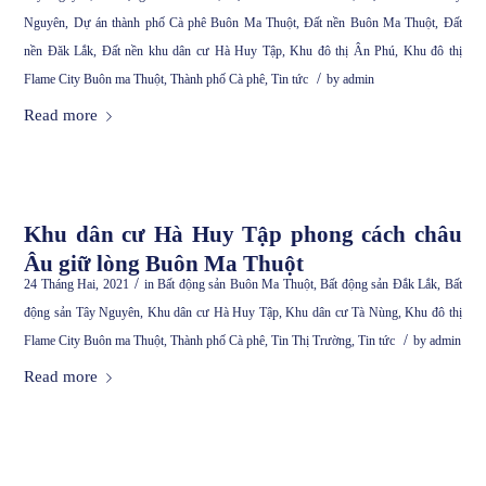
Nguyên
,
Dự án thành phố Cà phê Buôn Ma Thuột
,
Đất nền Buôn Ma Thuột
,
Đất
nền Đăk Lắk
,
Đất nền khu dân cư Hà Huy Tập
,
Khu đô thị Ân Phú
,
Khu đô thị
/
Flame City Buôn ma Thuột
,
Thành phố Cà phê
,
Tin tức
by
admin
Read more
Khu dân cư Hà Huy Tập phong cách châu
Âu giữ lòng Buôn Ma Thuột
/
24 Tháng Hai, 2021
in
Bất động sản Buôn Ma Thuột
,
Bất động sản Đắk Lắk
,
Bất
động sản Tây Nguyên
,
Khu dân cư Hà Huy Tập
,
Khu dân cư Tà Nùng
,
Khu đô thị
/
Flame City Buôn ma Thuột
,
Thành phố Cà phê
,
Tin Thị Trường
,
Tin tức
by
admin
Read more