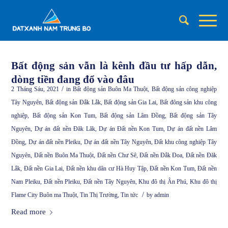
Bất động sản vẫn là kênh đầu tư hấp dẫn,
dòng tiền đang đổ vào đâu
/
2 Tháng Sáu, 2021
in
Bất động sản Buôn Ma Thuột
,
Bất động sản công nghiệp
Tây Nguyên
,
Bất động sản Đắk Lắk
,
Bất động sản Gia Lai
,
Bất đông sản khu công
nghiệp
,
Bất động sản Kon Tum
,
Bất động sản Lâm Đồng
,
Bất động sản Tây
Nguyên
,
Dự án đất nền Đăk Lăk
,
Dự án Đất nền Kon Tum
,
Dự án đất nền Lâm
Đồng
,
Dự án đất nền Pleiku
,
Dự án đất nền Tây Nguyên
,
Đất khu công nghiệp Tây
Nguyên
,
Đất nền Buôn Ma Thuột
,
Đất nền Chư Sê
,
Đất nền Đắk Đoa
,
Đất nền Đăk
Lắk
,
Đất nền Gia Lai
,
Đất nền khu dân cư Hà Huy Tập
,
Đất nền Kon Tum
,
Đất nền
Nam Pleiku
,
Đất nền Pleiku
,
Đất nền Tây Nguyên
,
Khu đô thị Ân Phú
,
Khu đô thị
/
Flame City Buôn ma Thuột
,
Tin Thị Trường
,
Tin tức
by
admin
Read more