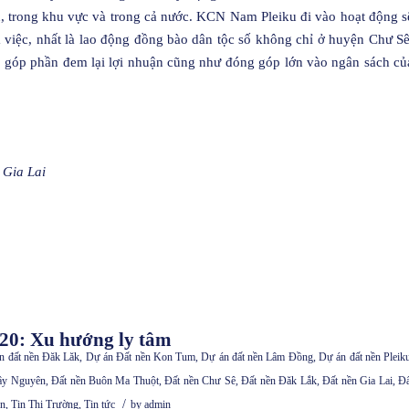
n, trong khu vực và trong cả nước. KCN Nam Pleiku đi vào hoạt động s
 việc, nhất là lao động đồng bào dân tộc số không chỉ ở huyện Chư Sê
n góp phần đem lại lợi nhuận cũng như đóng góp lớn vào ngân sách củ
 Gia Lai
020: Xu hướng ly tâm
n đất nền Đăk Lăk
,
Dự án Đất nền Kon Tum
,
Dự án đất nền Lâm Đồng
,
Dự án đất nền Pleik
Tây Nguyên
,
Đất nền Buôn Ma Thuột
,
Đất nền Chư Sê
,
Đất nền Đăk Lắk
,
Đất nền Gia Lai
,
Đấ
/
n
,
Tin Thị Trường
,
Tin tức
by
admin