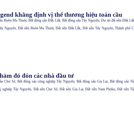
end khẳng định vị thế thương hiệu toàn cầu
sản Buôn Ma Thuột
,
Bất động sản Đắk Lắk
,
Bất động sản Tây Nguyên
,
Dự án đất nền Đăk Lă
Tây Nguyên
,
Đất nền Buôn Ma Thuột
,
Đất nền Đăk Lắk
,
Đất nền Tây Nguyên
,
Thành phố C
thảm đỏ đón các nhà đầu tư
sản Chư Sê
,
Bất động sản công nghiệp Tây Nguyên
,
Bất động sản Gia Lai
,
Bất động sản Tâ
g nghiệp Tây Nguyên
,
Đất nền Chư Sê
,
Đất nền Gia Lai
,
Đất nền Nam Pleiku
,
Đất nền Tâ