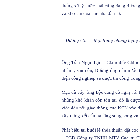
thống xử lý nước thải cũng đang được g
và kho bãi của các nhà đầu tư.
Đường 60m – Một trong những hạng m
Ông Trần Ngọc Lộc – Giám đốc Chi n
nhánh; San nền; Đường ống dẫn nước th
điện công nghiệp sẽ được thi công tron
Mặc dù vậy, ông Lộc cũng đề nghị với l
những khó khăn còn tồn tại, đó là được
việc đấu nối giao thông của KCN vào đ
xây dựng kết cấu hạ tầng song song với
Phát biểu tại buổi lễ thỏa thuận đặt 
– TGĐ Công ty TNHH MTV Cao su Chư 