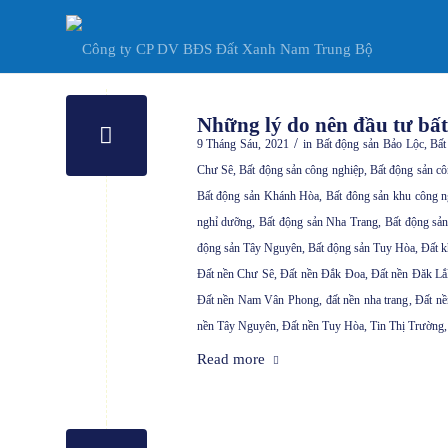
Những lý do nên đầu tư bất
/
9 Tháng Sáu, 2021
in
Bất động sản Bảo Lộc
,
Bất
Chư Sê
,
Bất động sản công nghiệp
,
Bất động sản c
Bất động sản Khánh Hòa
,
Bất đông sản khu công n
nghỉ dưỡng
,
Bất động sản Nha Trang
,
Bất động sả
động sản Tây Nguyên
,
Bất động sản Tuy Hòa
,
Đất 
Đất nền Chư Sê
,
Đất nền Đắk Đoa
,
Đất nền Đăk Lắ
Đất nền Nam Vân Phong
,
đất nền nha trang
,
Đất n
nền Tây Nguyên
,
Đất nền Tuy Hòa
,
Tin Thị Trường
Read more