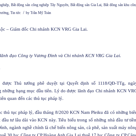
nghiệp
,
Bất động sản công nghiệp Tây Nguyên
,
Bất động sản Gia Lai
,
Bất đông sản khu côn
/
Trường
,
Tin tức
by
Trần Mỹ Toàn
 Lộc – Giám đốc Chi nhánh KCN VRG Gia Lai.
a lãnh đạo Công ty Vương Đình và Chi nhánh KCN VRG Gia Lai.
c
được Thủ tướng phê duyệt tại Quyết định số 1118/QĐ-TTg, ngà
ng những hạng mục đầu tiên. Lý do được lãnh đạo Chi nhánh KCN VR
iên quan đến các thủ tục pháp lý.
ác thủ tục pháp lý, đầu tháng 8/2020 KCN Nam Pleiku đã có những biê
t đầu tư lâu dài vào KCN này. Tiêu biểu trong số những nhà đầu tư tiề
h, ngành nghề chính là chế biến nông sản, cà phê, sản xuất máy nôn
 thuê 30 ha; Công ty CP Hoàng Anh Gia Lai thuê 17 ha; Công ty CP Cản