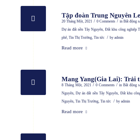
Tập đoàn Trung Nguyên Leg
/
/
20 Tháng Một, 2021
0 Comments
in
Bất động 
Dự án đất nền Tây Nguyên
,
Đất khu công nghiệp 
/
phê
,
Tin Thị Trường
,
Tin tức
by
admin
Read more
Mang Yang(Gia Lai): Trải 
/
/
8 Tháng Một, 2021
0 Comments
in
Bất động 
Nguyên
,
Dự án đất nền Tây Nguyên
,
Đất khu côn
/
Nguyên
,
Tin Thị Trường
,
Tin tức
by
admin
Read more