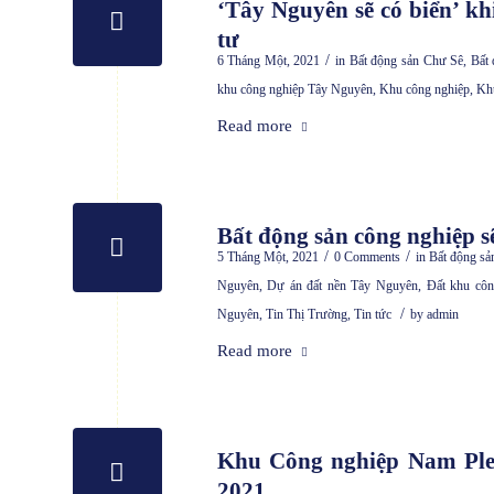
‘Tây Nguyên sẽ có biển’ kh
tư
/
6 Tháng Một, 2021
in
Bất động sản Chư Sê
,
Bất
khu công nghiệp Tây Nguyên
,
Khu công nghiệp
,
Khu
Read more
Bất động sản công nghiệp s
/
/
5 Tháng Một, 2021
0 Comments
in
Bất động sả
Nguyên
,
Dự án đất nền Tây Nguyên
,
Đất khu cô
/
Nguyên
,
Tin Thị Trường
,
Tin tức
by
admin
Read more
Khu Công nghiệp Nam Ple
2021