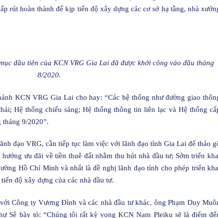
ấp rút hoàn thành để kịp tiến độ xây dựng các cơ sở hạ tầng, nhà xưởn
ục đầu tiên của KCN VRG Gia Lai đã được khởi công vào đầu tháng
8/2020.
hánh KCN VRG Gia Lai cho hay: “Các hệ thống như đường giao thôn
ải; Hệ thống chiếu sáng; Hệ thống thông tin liên lạc và Hệ thống cấ
g tháng 9/2020”.
ãnh đạo VRG, cần tiếp tục làm việc với lãnh đạo tỉnh Gia Lai để tháo g
 hưởng ưu đãi về tiền thuê đất nhằm thu hút nhà đầu tư; Sớm triển kha
ường Hồ Chí Minh và nhất là đề nghị lãnh đạo tỉnh cho phép triển kha
 tiến độ xây dựng của các nhà đầu tư.
cọc với Công ty Vương Đình và các nhà đầu tư khác, ông Phạm Duy Muô
Sê bày tỏ: “Chúng tôi rất kỳ vọng KCN Nam Pleiku sẽ là điểm đế