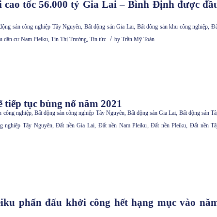
i cao tốc 56.000 tỷ Gia Lai – Bình Định được đầ
 động sản công nghiệp Tây Nguyên
,
Bất động sản Gia Lai
,
Bất đông sản khu công nghiệp
,
Đấ
/
 dân cư Nam Pleiku
,
Tin Thị Trường
,
Tin tức
by
Trần Mỹ Toàn
ẽ tiếp tục bùng nổ năm 2021
n công nghiệp
,
Bất động sản công nghiệp Tây Nguyên
,
Bất động sản Gia Lai
,
Bất động sản Tâ
ng nghiệp Tây Nguyên
,
Đất nền Gia Lai
,
Đất nền Nam Pleiku
,
Đất nền Pleiku
,
Đất nền Tâ
iku phấn đấu khởi công hết hạng mục vào nă