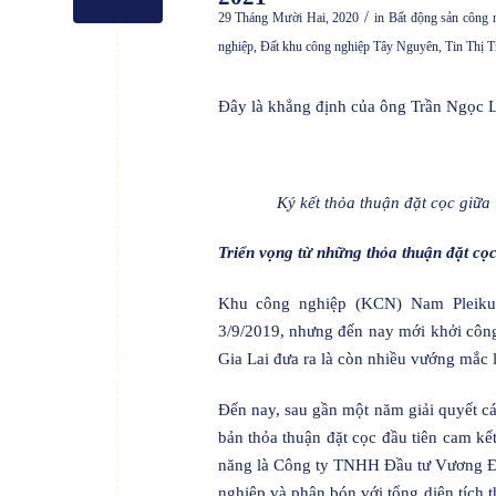
/
29 Tháng Mười Hai, 2020
in
Bất động sản công 
nghiệp
,
Đất khu công nghiệp Tây Nguyên
,
Tin Thị 
Đây là khẳng định của ông Trần Ngọc
Ký kết thỏa thuận đặt cọc giữ
Triển vọng từ những thỏa thuận đặt cọ
Khu công nghiệp (KCN) Nam Pleiku 
3/9/2019, nhưng đến nay mới khởi cô
Gia Lai đưa ra là còn nhiều vướng mắc l
Đến nay, sau gần một năm giải quyết c
bản thỏa thuận đặt cọc đầu tiên cam kế
năng là Công ty TNHH Đầu tư Vương Đìn
nghiệp và phân bón với tổng diện tích