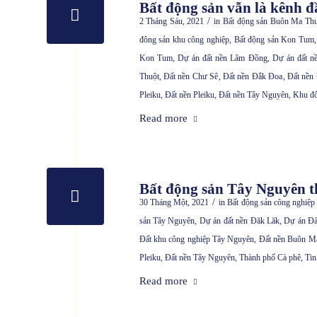
Bất động sản vẫn là kênh đ
/
2 Tháng Sáu, 2021
in
Bất động sản Buôn Ma Thu
đông sản khu công nghiệp
,
Bất động sản Kon Tum
Kon Tum
,
Dự án đất nền Lâm Đồng
,
Dự án đất nề
Thuột
,
Đất nền Chư Sê
,
Đất nền Đắk Đoa
,
Đất nền
Pleiku
,
Đất nền Pleiku
,
Đất nền Tây Nguyên
,
Khu đô
Read more
Bất động sản Tây Nguyên t
/
30 Tháng Một, 2021
in
Bất động sản công nghiệ
sản Tây Nguyên
,
Dự án đất nền Đăk Lăk
,
Dự án Đấ
Đất khu công nghiệp Tây Nguyên
,
Đất nền Buôn M
Pleiku
,
Đất nền Tây Nguyên
,
Thành phố Cà phê
,
Tin
Read more