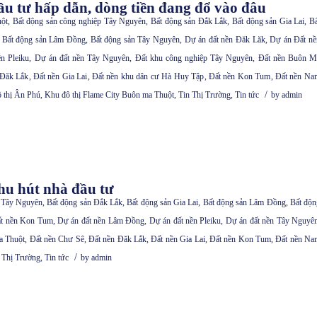
ầu tư hấp dẫn, dòng tiền đang đổ vào đâu
ột
,
Bất động sản công nghiệp Tây Nguyên
,
Bất động sản Đắk Lắk
,
Bất động sản Gia Lai
,
Bấ
,
Bất động sản Lâm Đồng
,
Bất động sản Tây Nguyên
,
Dự án đất nền Đăk Lăk
,
Dự án Đất nề
n Pleiku
,
Dự án đất nền Tây Nguyên
,
Đất khu công nghiệp Tây Nguyên
,
Đất nền Buôn M
 Đăk Lắk
,
Đất nền Gia Lai
,
Đất nền khu dân cư Hà Huy Tập
,
Đất nền Kon Tum
,
Đất nền Na
/
 thị Ân Phú
,
Khu đô thị Flame City Buôn ma Thuột
,
Tin Thị Trường
,
Tin tức
by
admin
hu hút nhà đầu tư
p Tây Nguyên
,
Bất động sản Đắk Lắk
,
Bất động sản Gia Lai
,
Bất động sản Lâm Đồng
,
Bất độn
t nền Kon Tum
,
Dự án đất nền Lâm Đồng
,
Dự án đất nền Pleiku
,
Dự án đất nền Tây Nguyê
a Thuột
,
Đất nền Chư Sê
,
Đất nền Đăk Lắk
,
Đất nền Gia Lai
,
Đất nền Kon Tum
,
Đất nền Na
/
 Thị Trường
,
Tin tức
by
admin