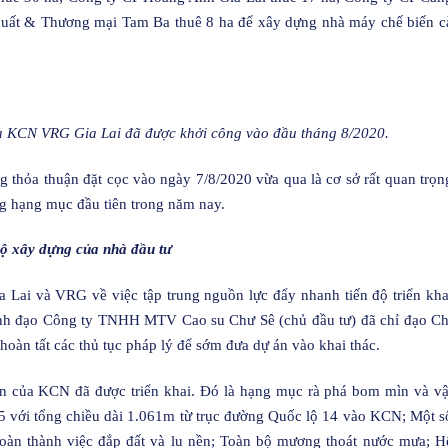
ất & Thương mại Tam Ba thuê 8 ha để xây dựng nhà máy chế biến c
a KCN VRG Gia Lai đã được khởi công vào đầu tháng 8/2020.
 thỏa thuận đặt cọc vào ngày 7/8/2020 vừa qua là cơ sở rất quan trọn
g hạng mục đầu tiên trong năm nay.
độ xây dựng của nhà đầu tư
a Lai và VRG về việc tập trung nguồn lực đẩy nhanh tiến độ triển kha
 lãnh đạo Công ty TNHH MTV Cao su Chư Sê (chủ đầu tư) đã chỉ đạo Ch
n tất các thủ tục pháp lý để sớm đưa dự án vào khai thác.
ên của KCN đã được triển khai. Đó là hạng mục rà phá bom mìn và vậ
D5 với tổng chiều dài 1.061m từ trục đường Quốc lộ 14 vào KCN; Một s
àn thành việc đắp đất và lu nền; Toàn bộ mương thoát nước mưa; H