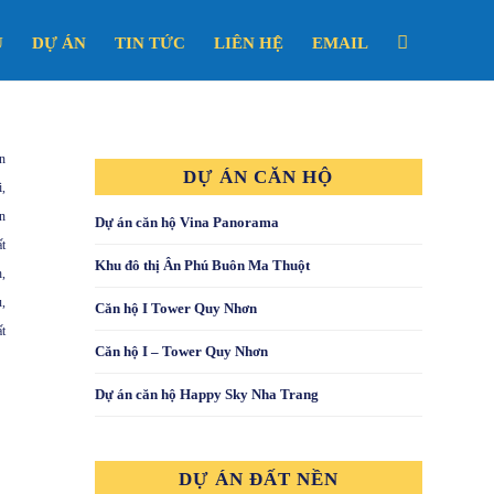
U
DỰ ÁN
TIN TỨC
LIÊN HỆ
EMAIL
n
DỰ ÁN CĂN HỘ
i
,
n
Dự án căn hộ Vina Panorama
t
Khu đô thị Ân Phú Buôn Ma Thuột
h
,
u
,
Căn hộ I Tower Quy Nhơn
t
Căn hộ I – Tower Quy Nhơn
Dự án căn hộ Happy Sky Nha Trang
DỰ ÁN ĐẤT NỀN