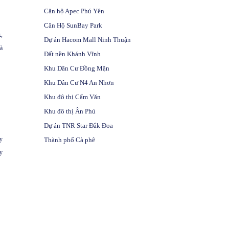
Căn hộ Apec Phú Yên
Căn Hộ SunBay Park
k
,
Dự án Hacom Mall Ninh Thuận
à
Đất nền Khánh Vĩnh
Khu Dân Cư Đồng Mặn
Khu Dân Cư N4 An Nhơn
Khu đô thị Cẩm Văn
Khu đô thị Ân Phú
Dự án TNR Star Đắk Đoa
y
Thành phố Cà phê
y