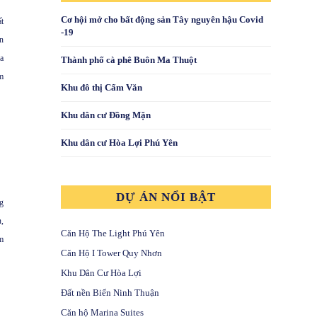
Cơ hội mở cho bất động sản Tây nguyên hậu Covid
t
-19
n
a
Thành phố cà phê Buôn Ma Thuột
m
Khu đô thị Cẩm Văn
Khu dân cư Đồng Mặn
Khu dân cư Hòa Lợi Phú Yên
DỰ ÁN NỔI BẬT
g
n
,
Căn Hộ The Light Phú Yên
m
Căn Hộ I Tower Quy Nhơn
Khu Dân Cư Hòa Lợi
Đất nền Biển Ninh Thuận
Căn hộ Marina Suites