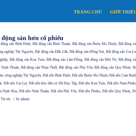
TRANG CHỦ
GIỚI THIỆ
 động sản hơn cổ phiếu
 động sản Bình Định
,
Bất động sản Bình Thuận
,
Bất động sản Buôn Ma Thuột
,
Bất động sả
ông nghiệp Tây Nguyên
,
Bất động sản Đắk Lắk
,
Bất động sản Đồng Nai
,
Bất động sản Gia La
ghiệp
,
Bất động sản Kon Tum
,
Bất động sản Lâm Đồng
,
Bất động sản Mũi Né
,
Bất động sả
n Ninh Thuận
,
Bất động sản Phan Thiết
,
Bất động sản Phú Yên
,
Bất động sản Quy Nhơn
,
Bấ
khu công nghiệp Tây Nguyên
,
Đất nền Bình Định
,
Đất nền Buôn Ma Thuột
,
Đất nền Cam Ran
k
,
Đất nền Gia Lai
,
Đất nền khu dân cư Hà Huy Tập
,
Đất nền Kon Tum
,
Đất nền Nam Pleik
ền Ninh Hòa
,
Đất nền Ninh Thuận
,
Đất nền Phú Yên
,
Đất nền Pleiku
,
Đất nền Quy Nhơn
,
Đấ
/
,
Tin tức
by
admin