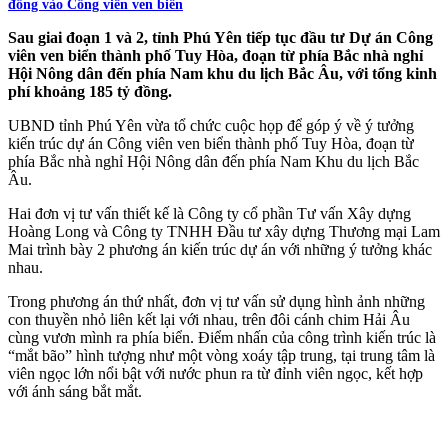
đồng vào Công viên ven biển
Sau giai đoạn 1 và 2, tỉnh Phú Yên tiếp tục đầu tư Dự án Công
viên ven biển thành phố Tuy Hòa, đoạn từ phía Bắc nhà nghỉ
Hội Nông dân đến phía Nam khu du lịch Bắc Âu, với tổng kinh
phí khoảng 185 tỷ đồng.
UBND tỉnh Phú Yên vừa tổ chức cuộc họp để góp ý về ý tưởng
kiến trúc dự án Công viên ven biển thành phố Tuy Hòa, đoạn từ
phía Bắc nhà nghỉ Hội Nông dân đến phía Nam Khu du lịch Bắc
Âu.
Hai đơn vị tư vấn thiết kế là Công ty cổ phần Tư vấn Xây dựng
Hoàng Long và Công ty TNHH Đầu tư xây dựng Thương mại Lam
Mai trình bày 2 phương án kiến trúc dự án với những ý tưởng khác
nhau.
Trong phương án thứ nhất, đơn vị tư vấn sử dụng hình ảnh những
con thuyền nhỏ liên kết lại với nhau, trên đôi cánh chim Hải Âu
cùng vươn mình ra phía biển. Điểm nhấn của công trình kiến trúc là
“mắt bão” hình tượng như một vòng xoáy tập trung, tại trung tâm là
viên ngọc lớn nổi bật với nước phun ra từ đỉnh viên ngọc, kết hợp
với ánh sáng bắt mắt.