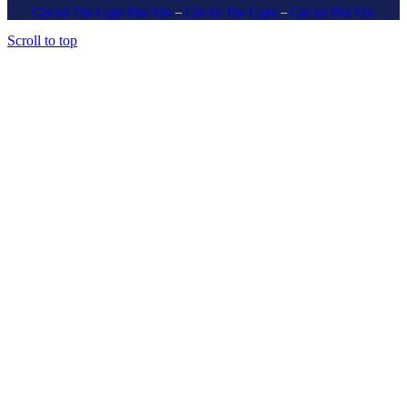
Căn hộ The Light Phú Yên
–
Căn hộ The Light
–
Căn hộ Phú Yên
Scroll to top