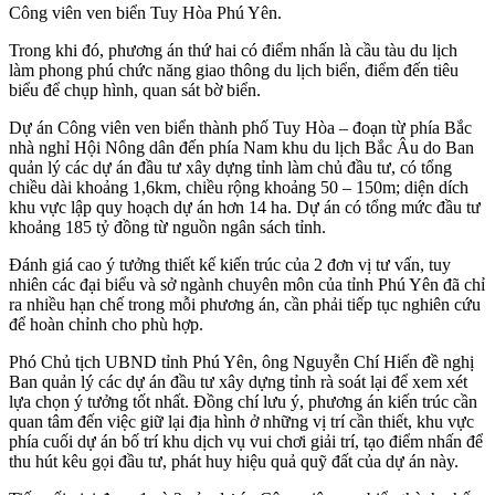
Công viên ven biển Tuy Hòa Phú Yên.
Trong khi đó, phương án thứ hai có điểm nhấn là cầu tàu du lịch
làm phong phú chức năng giao thông du lịch biển, điểm đến tiêu
biểu để chụp hình, quan sát bờ biển.
Dự án Công viên ven biển thành phố Tuy Hòa – đoạn từ phía Bắc
nhà nghỉ Hội Nông dân đến phía Nam khu du lịch Bắc Âu do Ban
quản lý các dự án đầu tư xây dựng tỉnh làm chủ đầu tư, có tổng
chiều dài khoảng 1,6km, chiều rộng khoảng 50 – 150m; diện dích
khu vực lập quy hoạch dự án hơn 14 ha. Dự án có tổng mức đầu tư
khoảng 185 tỷ đồng từ nguồn ngân sách tỉnh.
Đánh giá cao ý tưởng thiết kế kiến trúc của 2 đơn vị tư vấn, tuy
nhiên các đại biểu và sở ngành chuyên môn của tỉnh Phú Yên đã chỉ
ra nhiều hạn chế trong mỗi phương án, cần phải tiếp tục nghiên cứu
để hoàn chỉnh cho phù hợp.
Phó Chủ tịch UBND tỉnh Phú Yên, ông Nguyễn Chí Hiến đề nghị
Ban quản lý các dự án đầu tư xây dựng tỉnh rà soát lại để xem xét
lựa chọn ý tưởng tốt nhất. Đồng chí lưu ý, phương án kiến trúc cần
quan tâm đến việc giữ lại địa hình ở những vị trí cần thiết, khu vực
phía cuối dự án bố trí khu dịch vụ vui chơi giải trí, tạo điểm nhấn để
thu hút kêu gọi đầu tư, phát huy hiệu quả quỹ đất của dự án này.