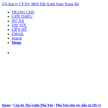
TRANG CHỦ
GIỚI THIỆU
DỰ ÁN
TIN TỨC
LIÊN HỆ
EMAIL
Search
Menu
Căn Hộ The Light Phú Yên
Home
/
Căn hộ The Light Phú Yên
/
Phú Yên tiếp tục đầu tư 185 tỷ