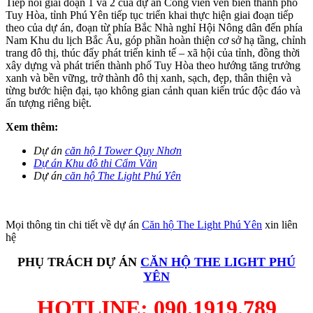
Tiếp nối giai đoạn 1 và 2 của dự án Công viên ven biển thành phố
Tuy Hòa, tỉnh Phú Yên tiếp tục triển khai thực hiện giai đoạn tiếp
theo của dự án, đoạn từ phía Bắc Nhà nghỉ Hội Nông dân đến phía
Nam Khu du lịch Bắc Âu, góp phần hoàn thiện cơ sở hạ tầng, chỉnh
trang đô thị, thúc đẩy phát triển kinh tế – xã hội của tỉnh, đồng thời
xây dựng và phát triển thành phố Tuy Hòa theo hướng tăng trưởng
xanh và bền vững, trở thành đô thị xanh, sạch, đẹp, thân thiện và
từng bước hiện đại, tạo không gian cảnh quan kiến trúc độc đáo và
ấn tượng riêng biệt.
Xem thêm:
Dự án
căn hộ I Tower Quy Nhơn
Dự án Khu đô thi Cẩm Văn
Dự án
căn hộ The Light Phú Yên
Mọi thông tin chi tiết về dự án
Căn hộ The Light Phú Yên
xin liên
hệ
PHỤ TRÁCH DỰ ÁN
CĂN HỘ THE LIGHT PHÚ
YÊN
HOTLINE: 090.1919.789