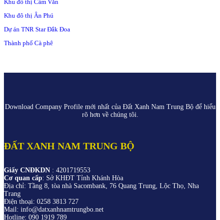
Khu đô thị Cẩm Văn
Khu đô thị Ân Phú
Dự án TNR Star Đắk Đoa
Thành phố Cà phê
Download Company Profile mới nhất của Đất Xanh Nam Trung Bộ để hiểu
rõ hơn về chúng tôi.
ĐẤT XANH NAM TRUNG BỘ
Giấy CNĐKDN
: 4201719553
Cơ quan cấp
: Sở KHĐT Tỉnh Khánh Hòa
Địa chỉ: Tầng 8, tòa nhà Sacombank, 76 Quang Trung, Lộc Thọ, Nha
Trang
Điện thoại: 0258 3813 727
Mail: info@datxanhnamtrungbo.net
Hotline: 090 1919 789