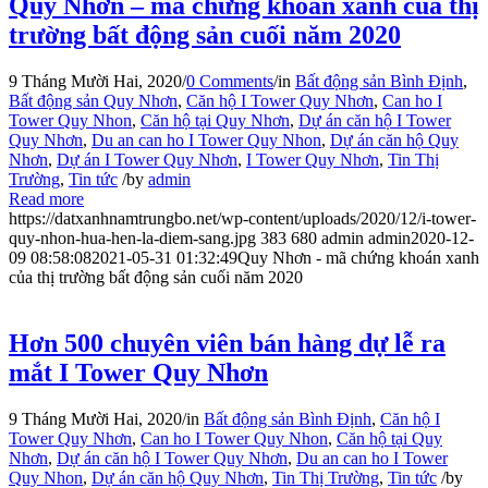
Quy Nhơn – mã chứng khoán xanh của thị
trường bất động sản cuối năm 2020
9 Tháng Mười Hai, 2020
/
0 Comments
/
in
Bất động sản Bình Định
,
Bất động sản Quy Nhơn
,
Căn hộ I Tower Quy Nhơn
,
Can ho I
Tower Quy Nhon
,
Căn hộ tại Quy Nhơn
,
Dự án căn hộ I Tower
Quy Nhơn
,
Du an can ho I Tower Quy Nhon
,
Dự án căn hộ Quy
Nhơn
,
Dự án I Tower Quy Nhơn
,
I Tower Quy Nhơn
,
Tin Thị
Trường
,
Tin tức
/
by
admin
Read more
https://datxanhnamtrungbo.net/wp-content/uploads/2020/12/i-tower-
quy-nhon-hua-hen-la-diem-sang.jpg
383
680
admin
admin
2020-12-
09 08:58:08
2021-05-31 01:32:49
Quy Nhơn - mã chứng khoán xanh
của thị trường bất động sản cuối năm 2020
Hơn 500 chuyên viên bán hàng dự lễ ra
mắt I Tower Quy Nhơn
9 Tháng Mười Hai, 2020
/
in
Bất động sản Bình Định
,
Căn hộ I
Tower Quy Nhơn
,
Can ho I Tower Quy Nhon
,
Căn hộ tại Quy
Nhơn
,
Dự án căn hộ I Tower Quy Nhơn
,
Du an can ho I Tower
Quy Nhon
,
Dự án căn hộ Quy Nhơn
,
Tin Thị Trường
,
Tin tức
/
by