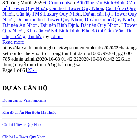
8 Tháng Mười, 2020
/
0 Comments
/
in
Bất động sản Bình Định
,
Căn
hộ I Tower Quy Nhơn
,
Can ho I Tower Quy Nhon
,
Căn hộ tại Quy
Nhơn
,
Căn hộ TMS Luxury Quy Nhơn
,
Dự án căn hộ I Tower Quy
Nhơn
,
Du an can ho I Tower Quy Nhon
,
Dự án căn hộ Quy Nhơn
,
Đất nền An Nhơn
,
Đất nền Bình Định
,
Đất nền Quy Nhơn
,
I Tower
Quy Nhơn
,
Khu dân cư N4 Bình Định
,
Khu đô thị Cẩm Văn
,
Tin
Thị Trường
,
Tin tức
/
by
admin
Read more
https://datxanhnamtrungbo.net/wp-content/uploads/2020/09/ha-tang-
ket-noi-loi-the-vuot-troi-trong-thu-hut-dau-tu1600799204.jpg
600
785
admin
admin
2020-10-08 01:42:22
2020-10-08 01:42:22
Giao
thông quyết định thị trường bất động sản
Page 1 of 6
1
2
3
›
»
DỰ ÁN CĂN HỘ
Dự án căn hộ Vina Panorama
Khu đô thị Ân Phú Buôn Ma Thuột
Căn hộ I Tower Quy Nhơn
Căn hộ I – Tower Quy Nhơn