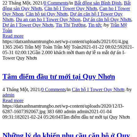
22 Tháng Một, 2021
/
0 Comments
/
in
Bất động sản Bình Định
,
Bất
động sản Quy Nhơn
,
Căn hộ I Tower Quy Nhơn
,
Can ho I Tower
Quy Nhon
,
Căn hộ tại Quy Nhơn
,
Dự án căn hộ I Tower Quy
Nhơn
,
Du an can ho I Tower Quy Nhon
,
Dự án căn hộ Quy Nhơn
,
Dự án I Tower Quy Nhơn
,
Tin Thị Trường
,
Tin tức
/
by
Trần Mỹ
Toàn
Read more
https://datxanhnamtrungbo.net/wp-content/uploads/2021/01/4.jpg
1365
2045
Trần Mỹ Toàn
Trần Mỹ Toàn
2021-01-22 08:02:59
2021-
05-31 02:00:12
Gần 2.000 khách mời tham dự lễ ra mắt dự án I-
Tower Quy Nhơn
Tâm điểm đầu tư mới tại Quy Nhơn
4 Tháng Một, 2021
/
0 Comments
/
in
Căn hộ I Tower Quy Nhơn
/
by
admin
Read more
https://datxanhnamtrungbo.net/wp-content/uploads/2020/12/I3-
6287-1607392067.jpg
383
680
admin
admin
2021-01-04
09:31:18
2021-02-24 05:26:04
Tâm điểm đầu tư mới tại Quy Nhơn
Những lý do khiến nhu cầu căn hộ ở Quy