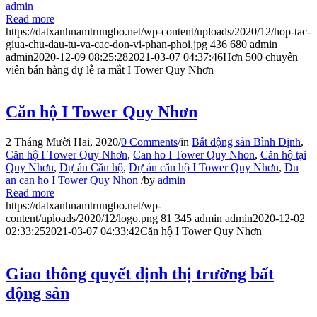
admin
Read more
https://datxanhnamtrungbo.net/wp-content/uploads/2020/12/hop-tac-
giua-chu-dau-tu-va-cac-don-vi-phan-phoi.jpg
436
680
admin
admin
2020-12-09 08:25:28
2021-03-07 04:37:46
Hơn 500 chuyên
viên bán hàng dự lễ ra mắt I Tower Quy Nhơn
Căn hộ I Tower Quy Nhơn
2 Tháng Mười Hai, 2020
/
0 Comments
/
in
Bất động sản Bình Định
,
Căn hộ I Tower Quy Nhơn
,
Can ho I Tower Quy Nhon
,
Căn hộ tại
Quy Nhơn
,
Dự án Căn hộ
,
Dự án căn hộ I Tower Quy Nhơn
,
Du
an can ho I Tower Quy Nhon
/
by
admin
Read more
https://datxanhnamtrungbo.net/wp-
content/uploads/2020/12/logo.png
81
345
admin
admin
2020-12-02
02:33:25
2021-03-07 04:33:42
Căn hộ I Tower Quy Nhơn
Giao thông quyết định thị trường bất
động sản