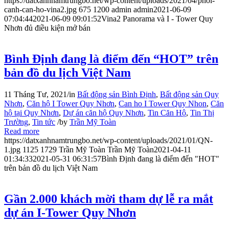
https://datxanhnamtrungbo.net/wp-content/uploads/2021/04/phoi-
canh-can-ho-vina2.jpg
675
1200
admin
admin
2021-06-09
07:04:44
2021-06-09 09:01:52
Vina2 Panorama và I - Tower Quy
Nhơn đủ điều kiện mở bán
Bình Định đang là điểm đến “HOT” trên
bản đồ du lịch Việt Nam
11 Tháng Tư, 2021
/
in
Bất động sản Bình Định
,
Bất động sản Quy
Nhơn
,
Căn hộ I Tower Quy Nhơn
,
Can ho I Tower Quy Nhon
,
Căn
hộ tại Quy Nhơn
,
Dự án căn hộ Quy Nhơn
,
Tin Căn Hộ
,
Tin Thị
Trường
,
Tin tức
/
by
Trần Mỹ Toàn
Read more
https://datxanhnamtrungbo.net/wp-content/uploads/2021/01/QN-
1.jpg
1125
1729
Trần Mỹ Toàn
Trần Mỹ Toàn
2021-04-11
01:34:33
2021-05-31 06:31:57
Bình Định đang là điểm đến "HOT"
trên bản đồ du lịch Việt Nam
Gần 2.000 khách mời tham dự lễ ra mắt
dự án I-Tower Quy Nhơn