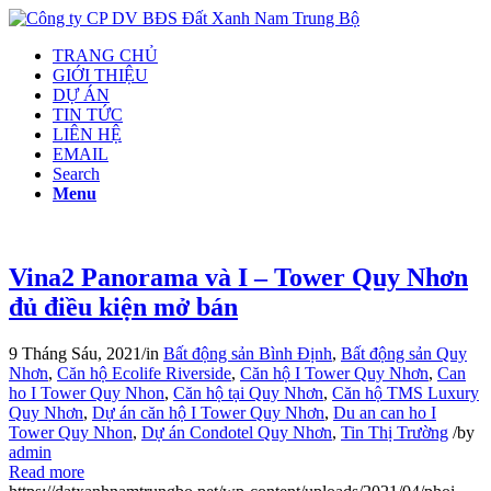
TRANG CHỦ
GIỚI THIỆU
DỰ ÁN
TIN TỨC
LIÊN HỆ
EMAIL
Search
Menu
Vina2 Panorama và I – Tower Quy Nhơn
đủ điều kiện mở bán
9 Tháng Sáu, 2021
/
in
Bất động sản Bình Định
,
Bất động sản Quy
Nhơn
,
Căn hộ Ecolife Riverside
,
Căn hộ I Tower Quy Nhơn
,
Can
ho I Tower Quy Nhon
,
Căn hộ tại Quy Nhơn
,
Căn hộ TMS Luxury
Quy Nhơn
,
Dự án căn hộ I Tower Quy Nhơn
,
Du an can ho I
Tower Quy Nhon
,
Dự án Condotel Quy Nhơn
,
Tin Thị Trường
/
by
admin
Read more