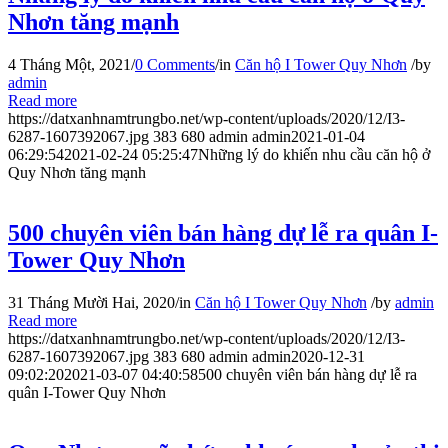
Nhơn tăng mạnh
4 Tháng Một, 2021
/
0 Comments
/
in
Căn hộ I Tower Quy Nhơn
/
by
admin
Read more
https://datxanhnamtrungbo.net/wp-content/uploads/2020/12/I3-
6287-1607392067.jpg
383
680
admin
admin
2021-01-04
06:29:54
2021-02-24 05:25:47
Những lý do khiến nhu cầu căn hộ ở
Quy Nhơn tăng mạnh
500 chuyên viên bán hàng dự lễ ra quân I-
Tower Quy Nhơn
31 Tháng Mười Hai, 2020
/
in
Căn hộ I Tower Quy Nhơn
/
by
admin
Read more
https://datxanhnamtrungbo.net/wp-content/uploads/2020/12/I3-
6287-1607392067.jpg
383
680
admin
admin
2020-12-31
09:02:20
2021-03-07 04:40:58
500 chuyên viên bán hàng dự lễ ra
quân I-Tower Quy Nhơn