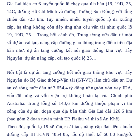
Gia Lai hiện có 6 tuyến quốc lộ chạy qua địa bàn (19, 19D, 25,
14C, đường Hồ Chí Minh và đường Trường Sơn Đông) với tổng
chiều dài 723 km. Tuy nhiên, nhiều tuyến quốc lộ đã xuống
cấp, hạ tầng không còn đáp ứng nhu cầu vận tải như: quốc lộ
19, 19D, 25… Trong bối cảnh đó, Trung ương vừa đầu tư một
số dự án cải tạo, nâng cấp đường giao thông trọng điểm trên địa
bàn như: dự án tăng cường kết nối giao thông khu vực Tây
Nguyên; dự án nâng cấp, cải tạo quốc lộ 25…
Nổi bật là dự án tăng cường kết nối giao thông khu vực Tây
Nguyên do Bộ Giao thông-Vận tải (GT-VT) làm chủ đầu tư. Dự
án có tổng mức đầu tư 3.654,4 tỷ đồng từ nguồn vốn vay IDA,
vốn đối ứng và vốn viện trợ không hoàn lại của Chính phủ
Australia. Trong tổng số 143,6 km đường thuộc phạm vi thi
công của dự án, đoạn qua địa bàn tỉnh Gia Lai dài 126,6 km
(bao gồm 2 đoạn tuyến tránh TP. Pleiku và thị xã An Khê).
Theo đó, quốc lộ 19 sẽ được cải tạo, nâng cấp đạt tiêu chuẩn
đường cấp III-TCVN 4054-05, tốc độ thiết kế 60-80 km/giờ.