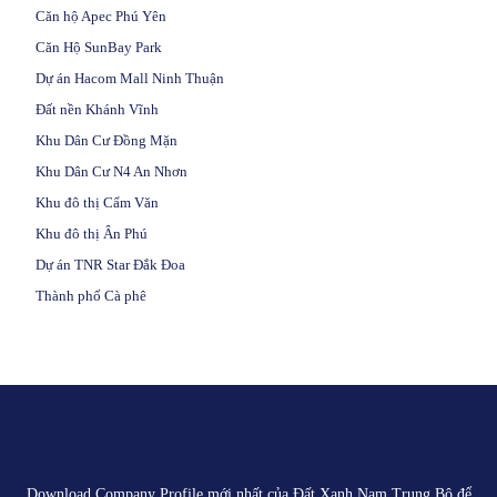
Căn hộ Apec Phú Yên
Căn Hộ SunBay Park
Dự án Hacom Mall Ninh Thuận
Đất nền Khánh Vĩnh
Khu Dân Cư Đồng Mặn
Khu Dân Cư N4 An Nhơn
Khu đô thị Cẩm Văn
Khu đô thị Ân Phú
Dự án TNR Star Đắk Đoa
Thành phố Cà phê
Download Company Profile mới nhất của
Đất Xanh Nam Trung Bộ
để