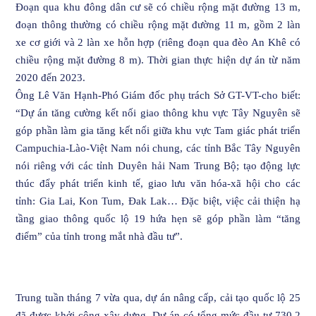
Đoạn qua khu đông dân cư sẽ có chiều rộng mặt đường 13 m,
đoạn thông thường có chiều rộng mặt đường 11 m, gồm 2 làn
xe cơ giới và 2 làn xe hỗn hợp (riêng đoạn qua đèo An Khê có
chiều rộng mặt đường 8 m). Thời gian thực hiện dự án từ năm
2020 đến 2023.
Ông Lê Văn Hạnh-Phó Giám đốc phụ trách Sở GT-VT-cho biết:
“Dự án tăng cường kết nối giao thông khu vực Tây Nguyên sẽ
góp phần làm gia tăng kết nối giữa khu vực Tam giác phát triển
Campuchia-Lào-Việt Nam nói chung, các tỉnh Bắc Tây Nguyên
nói riêng với các tỉnh Duyên hải Nam Trung Bộ; tạo động lực
thúc đẩy phát triển kinh tế, giao lưu văn hóa-xã hội cho các
tỉnh: Gia Lai, Kon Tum, Đak Lak… Đặc biệt, việc cải thiện hạ
tầng giao thông quốc lộ 19 hứa hẹn sẽ góp phần làm “tăng
điểm” của tỉnh trong mắt nhà đầu tư”.
Trung tuần tháng 7 vừa qua, dự án nâng cấp, cải tạo quốc lộ 25
đã được khởi công xây dựng. Dự án có tổng mức đầu tư 730,2