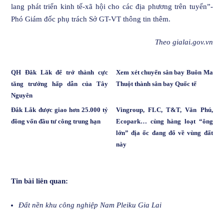
lang phát triển kinh tế-xã hội cho các địa phương trên tuyến”-
Phó Giám đốc phụ trách Sở GT-VT thông tin thêm.
Theo gialai.gov.vn
QH Đăk Lăk để trở thành cực
Xem xét chuyển sân bay Buôn Ma
tăng trưởng hấp dẫn của Tây
Thuột thành sân bay Quốc tế
Nguyên
Đắk Lắk được giao hơn 25.000 tỷ
Vingroup, FLC, T&T, Văn Phú,
đồng vốn đầu tư công trung hạn
Ecopark… cùng hàng loạt “ông
lớn” địa ốc đang đổ về vùng đất
này
Tin bài liên quan:
Đất nền khu công nghiệp Nam Pleiku Gia Lai