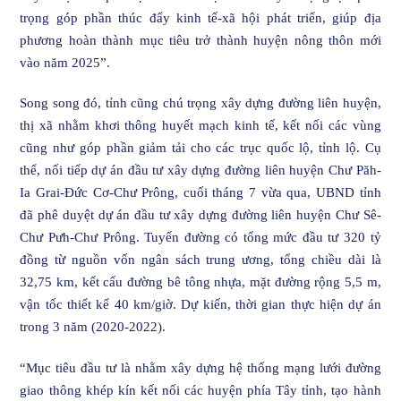
trọng góp phần thúc đẩy kinh tế-xã hội phát triển, giúp địa
phương hoàn thành mục tiêu trở thành huyện nông thôn mới
vào năm 2025”.
Song song đó, tỉnh cũng chú trọng xây dựng đường liên huyện,
thị xã nhằm khơi thông huyết mạch kinh tế, kết nối các vùng
cũng như góp phần giảm tải cho các trục quốc lộ, tỉnh lộ. Cụ
thể, nối tiếp dự án đầu tư xây dựng đường liên huyện Chư Păh-
Ia Grai-Đức Cơ-Chư Prông, cuối tháng 7 vừa qua, UBND tỉnh
đã phê duyệt dự án đầu tư xây dựng đường liên huyện Chư Sê-
Chư Pưh-Chư Prông. Tuyến đường có tổng mức đầu tư 320 tỷ
đồng từ nguồn vốn ngân sách trung ương, tổng chiều dài là
32,75 km, kết cấu đường bê tông nhựa, mặt đường rộng 5,5 m,
vận tốc thiết kế 40 km/giờ. Dự kiến, thời gian thực hiện dự án
trong 3 năm (2020-2022).
“Mục tiêu đầu tư là nhằm xây dựng hệ thống mạng lưới đường
giao thông khép kín kết nối các huyện phía Tây tỉnh, tạo hành