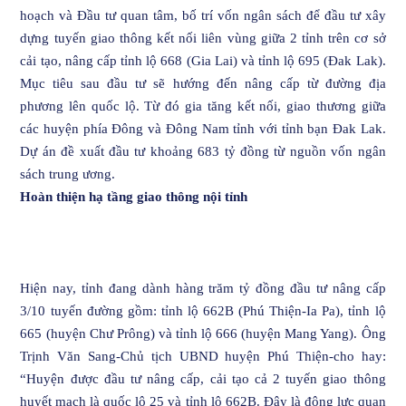
hoạch và Đầu tư quan tâm, bố trí vốn ngân sách để đầu tư xây
dựng tuyến giao thông kết nối liên vùng giữa 2 tỉnh trên cơ sở
cải tạo, nâng cấp tỉnh lộ 668 (Gia Lai) và tỉnh lộ 695 (Đak Lak).
Mục tiêu sau đầu tư sẽ hướng đến nâng cấp từ đường địa
phương lên quốc lộ. Từ đó gia tăng kết nối, giao thương giữa
các huyện phía Đông và Đông Nam tỉnh với tỉnh bạn Đak Lak.
Dự án đề xuất đầu tư khoảng 683 tỷ đồng từ nguồn vốn ngân
sách trung ương.
Hoàn thiện hạ tầng giao thông nội tỉnh
Hiện nay, tỉnh đang dành hàng trăm tỷ đồng đầu tư nâng cấp
3/10 tuyến đường gồm: tỉnh lộ 662B (Phú Thiện-Ia Pa), tỉnh lộ
665 (huyện Chư Prông) và tỉnh lộ 666 (huyện Mang Yang). Ông
Trịnh Văn Sang-Chủ tịch UBND huyện Phú Thiện-cho hay:
“Huyện được đầu tư nâng cấp, cải tạo cả 2 tuyến giao thông
huyết mạch là quốc lộ 25 và tỉnh lộ 662B. Đây là động lực quan