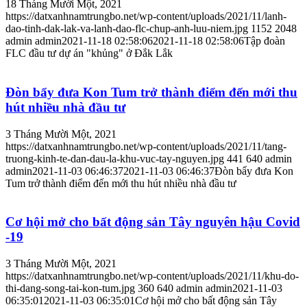
18 Tháng Mười Một, 2021
https://datxanhnamtrungbo.net/wp-content/uploads/2021/11/lanh-
dao-tinh-dak-lak-va-lanh-dao-flc-chup-anh-luu-niem.jpg
1152
2048
admin
admin
2021-11-18 02:58:06
2021-11-18 02:58:06
Tập đoàn
FLC đầu tư dự án "khủng" ở Đắk Lắk
Đòn bẩy đưa Kon Tum trở thành điểm đến mới thu
hút nhiều nhà đầu tư
3 Tháng Mười Một, 2021
https://datxanhnamtrungbo.net/wp-content/uploads/2021/11/tang-
truong-kinh-te-dan-dau-la-khu-vuc-tay-nguyen.jpg
441
640
admin
admin
2021-11-03 06:46:37
2021-11-03 06:46:37
Đòn bẩy đưa Kon
Tum trở thành điểm đến mới thu hút nhiều nhà đầu tư
Cơ hội mở cho bất động sản Tây nguyên hậu Covid
-19
3 Tháng Mười Một, 2021
https://datxanhnamtrungbo.net/wp-content/uploads/2021/11/khu-do-
thi-dang-song-tai-kon-tum.jpg
360
640
admin
admin
2021-11-03
06:35:01
2021-11-03 06:35:01
Cơ hội mở cho bất động sản Tây