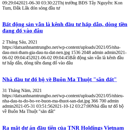
09:29:04
2021-06-30 03:30:22
Thị trường BĐS Tây Nguyên: Kon
Tum, Đắk Lắk đón sóng đầu tư
Bất động sản vẫn là kênh đầu tư hấp dẫn, dòng tiền
đang đổ vào đâu
2 Tháng Sáu, 2021
https://datxanhnamtrungbo.net/wp-content/uploads/2021/05/nha-
dau-moi-tham-gia-dau-tu-dat-nen.jpg
1536
2048
admin
admin
2021-
06-02 09:04:45
2021-06-02 09:04:45
Bất động sản vẫn là kênh đầu
tư hấp dẫn, dòng tiền đang đổ vào đâu
Nhà đầu tư đổ bộ về Buôn Ma Thuột "săn đất"
31 Tháng Năm, 2021
https://datxanhnamtrungbo.net/wp-content/uploads/2021/05/nhieu-
nha-dau-tu-do-bo-ve-buon-ma-thuot-san-dat.jpg
366
700
admin
admin
2021-05-31 03:51:56
2021-10-12 03:27:00
Nhà đầu tư đổ bộ
về Buôn Ma Thuột "săn đất"
Ra mắt dự án đầu tiên của TNR Holdings Vietnam