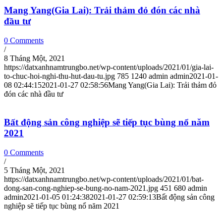
Mang Yang(Gia Lai): Trải thảm đỏ đón các nhà
đầu tư
0 Comments
/
8 Tháng Một, 2021
https://datxanhnamtrungbo.net/wp-content/uploads/2021/01/gia-lai-
to-chuc-hoi-nghi-thu-hut-dau-tu.jpg
785
1240
admin
admin
2021-01-
08 02:44:15
2021-01-27 02:58:56
Mang Yang(Gia Lai): Trải thảm đỏ
đón các nhà đầu tư
Bất động sản công nghiệp sẽ tiếp tục bùng nổ năm
2021
0 Comments
/
5 Tháng Một, 2021
https://datxanhnamtrungbo.net/wp-content/uploads/2021/01/bat-
dong-san-cong-nghiep-se-bung-no-nam-2021.jpg
451
680
admin
admin
2021-01-05 01:24:38
2021-01-27 02:59:13
Bất động sản công
nghiệp sẽ tiếp tục bùng nổ năm 2021