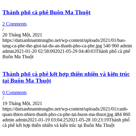
Thành phố cà phê Buôn Ma Thuột
2 Comments
/
20 Tháng Một, 2021
https://datxanhnamtrungbo.net/wp-content/uploads/2021/01/bao-
tang-ca-phe-the-gioi-tai-du-an-thanh-pho-ca-phe.jpg
540
960
admin
admin
2021-01-20 02:58:09
2021-05-29 04:40:03
Thành phố cà phê
Buôn Ma Thuột
Thành phố cà phê kết hợp thiên nhiên và kiến trúc
tại Buôn Ma Thuột
0 Comments
/
19 Tháng Một, 2021
https://datxanhnamtrungbo.net/wp-content/uploads/2021/01/canh-
quan-thien-nhien-thanh-pho-ca-phe-tai-buon-ma-thuot.jpg
484
860
admin
admin
2021-01-19 03:04:25
2021-05-28 10:23:19
Thành phố
cà phê kết hợp thiên nhiên và kiến trúc tại Buôn Ma Thuột