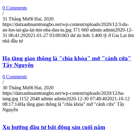
0 Comments
/
31 Tháng Mười Hai, 2020
https://datxanhnamtrungbo.net/wp-content/uploads/2020/12/3-du-
an-lon-tai-gia-lai-tim-nha-dau-tu.jpg
371
660
admin
admin
2020-12-
31 06:41:29
2021-01-27 03:00:06
3 dư án hơn 3.400 tỷ ở Gia Lai tìm
nhà đầu tư
Hạ tầng giao thông là "chìa khóa" mở "cánh cửa"
Tây Nguyên
0 Comments
/
30 Tháng Mười Hai, 2020
https://datxanhnamtrungbo.net/wp-content/uploads/2020/12/ha-
tang.jpg
1152
2048
admin
admin
2020-12-30 07:48:40
2021-10-12
08:17:14
Hạ tầng giao thông là "chìa khóa" mở "cánh cửa" Tây
Nguyên
Xu hướng đầu tư bất động sản cuối năm