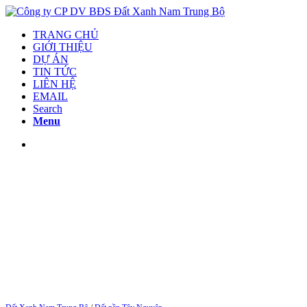
TRANG CHỦ
GIỚI THIỆU
DỰ ÁN
TIN TỨC
LIÊN HỆ
EMAIL
Search
Menu