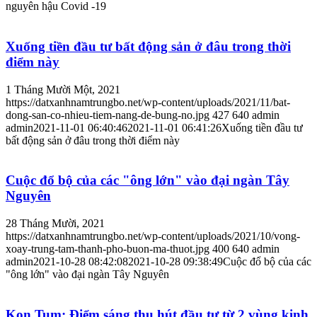
nguyên hậu Covid -19
Xuống tiền đầu tư bất động sản ở đâu trong thời
điểm này
1 Tháng Mười Một, 2021
https://datxanhnamtrungbo.net/wp-content/uploads/2021/11/bat-
dong-san-co-nhieu-tiem-nang-de-bung-no.jpg
427
640
admin
admin
2021-11-01 06:40:46
2021-11-01 06:41:26
Xuống tiền đầu tư
bất động sản ở đâu trong thời điểm này
Cuộc đổ bộ của các "ông lớn" vào đại ngàn Tây
Nguyên
28 Tháng Mười, 2021
https://datxanhnamtrungbo.net/wp-content/uploads/2021/10/vong-
xoay-trung-tam-thanh-pho-buon-ma-thuot.jpg
400
640
admin
admin
2021-10-28 08:42:08
2021-10-28 09:38:49
Cuộc đổ bộ của các
"ông lớn" vào đại ngàn Tây Nguyên
Kon Tum: Điểm sáng thu hút đầu tư từ 2 vùng kinh