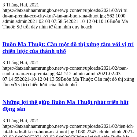
3 Tháng Hai, 2021
https://datxanhnamtrungbo.net/wp-content/uploads/2021/02/vi-tri-
du-an-premia-eco-city-km7-tan-an-buon-ma-thuot.jpg
562
1000
admin
admin
2021-02-03 07:58:54
2021-10-12 04:10:16
Buôn Ma
Thuột: Sự trỗi dậy nhìn từ tầm nhìn quy hoạch
Buôn Ma Thuột: Cần một đô thị xứng tầm với vị trí
chiến lược của thành phố
3 Tháng Hai, 2021
https://datxanhnamtrungbo.net/wp-content/uploads/2021/02/toan-
canh-du-an-eco-premia.jpg
341
512
admin
admin
2021-02-03
07:14:55
2021-10-12 04:13:59
Buôn Ma Thuột: Cần một đô thị xứng
tầm với vị trí chiến lược của thành phố
Những lợi thế giúp Buôn Ma Thuột phát triển bất
động sản
3 Tháng Hai, 2021
https://datxanhnamtrungbo.net/wp-content/uploads/2021/02/tien-ich-
tai-khu-do-thi-eco-buon-ma-thuot.jpg
1080
2245
admin
admin
2021-