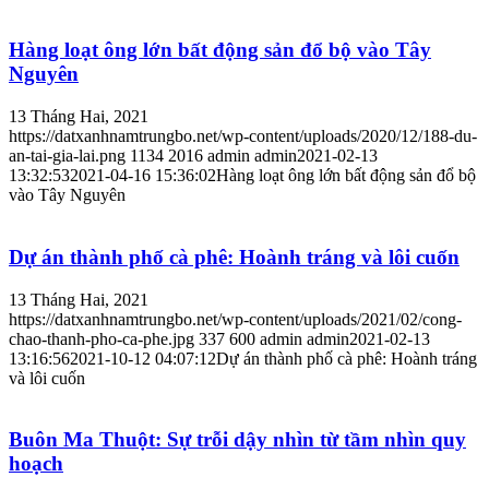
Hàng loạt ông lớn bất động sản đổ bộ vào Tây
Nguyên
13 Tháng Hai, 2021
https://datxanhnamtrungbo.net/wp-content/uploads/2020/12/188-du-
an-tai-gia-lai.png
1134
2016
admin
admin
2021-02-13
13:32:53
2021-04-16 15:36:02
Hàng loạt ông lớn bất động sản đổ bộ
vào Tây Nguyên
Dự án thành phố cà phê: Hoành tráng và lôi cuốn
13 Tháng Hai, 2021
https://datxanhnamtrungbo.net/wp-content/uploads/2021/02/cong-
chao-thanh-pho-ca-phe.jpg
337
600
admin
admin
2021-02-13
13:16:56
2021-10-12 04:07:12
Dự án thành phố cà phê: Hoành tráng
và lôi cuốn
Buôn Ma Thuột: Sự trỗi dậy nhìn từ tầm nhìn quy
hoạch