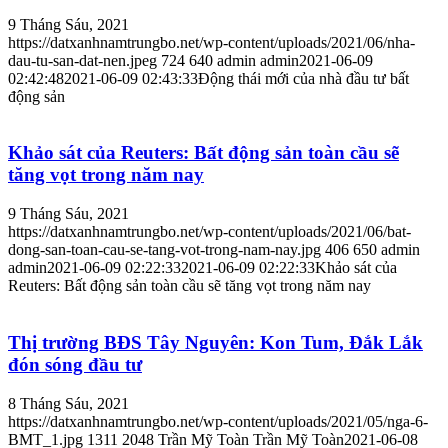
9 Tháng Sáu, 2021
https://datxanhnamtrungbo.net/wp-content/uploads/2021/06/nha-
dau-tu-san-dat-nen.jpeg
724
640
admin
admin
2021-06-09
02:42:48
2021-06-09 02:43:33
Động thái mới của nhà đầu tư bất
động sản
Khảo sát của Reuters: Bất động sản toàn cầu sẽ
tăng vọt trong năm nay
9 Tháng Sáu, 2021
https://datxanhnamtrungbo.net/wp-content/uploads/2021/06/bat-
dong-san-toan-cau-se-tang-vot-trong-nam-nay.jpg
406
650
admin
admin
2021-06-09 02:22:33
2021-06-09 02:22:33
Khảo sát của
Reuters: Bất động sản toàn cầu sẽ tăng vọt trong năm nay
Thị trường BĐS Tây Nguyên: Kon Tum, Đắk Lắk
đón sóng đầu tư
8 Tháng Sáu, 2021
https://datxanhnamtrungbo.net/wp-content/uploads/2021/05/nga-6-
BMT_1.jpg
1311
2048
Trần Mỹ Toàn
Trần Mỹ Toàn
2021-06-08