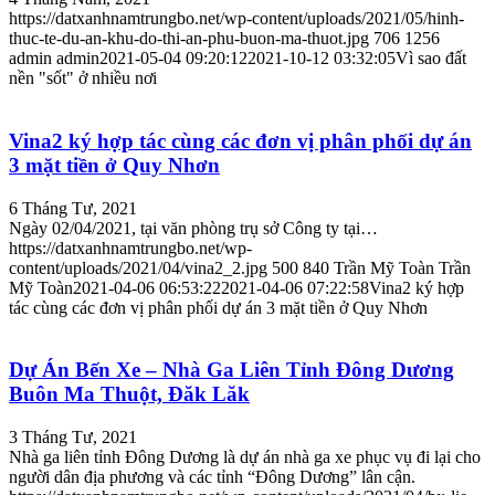
https://datxanhnamtrungbo.net/wp-content/uploads/2021/05/hinh-
thuc-te-du-an-khu-do-thi-an-phu-buon-ma-thuot.jpg
706
1256
admin
admin
2021-05-04 09:20:12
2021-10-12 03:32:05
Vì sao đất
nền "sốt" ở nhiều nơi
Vina2 ký hợp tác cùng các đơn vị phân phối dự án
3 mặt tiền ở Quy Nhơn
6 Tháng Tư, 2021
Ngày 02/04/2021, tại văn phòng trụ sở Công ty tại…
https://datxanhnamtrungbo.net/wp-
content/uploads/2021/04/vina2_2.jpg
500
840
Trần Mỹ Toàn
Trần
Mỹ Toàn
2021-04-06 06:53:22
2021-04-06 07:22:58
Vina2 ký hợp
tác cùng các đơn vị phân phối dự án 3 mặt tiền ở Quy Nhơn
Dự Án Bến Xe – Nhà Ga Liên Tỉnh Đông Dương
Buôn Ma Thuột, Đăk Lăk
3 Tháng Tư, 2021
Nhà ga liên tỉnh Đông Dương là dự án nhà ga xe phục vụ đi lại cho
người dân địa phương và các tỉnh “Đông Dương” lân cận.