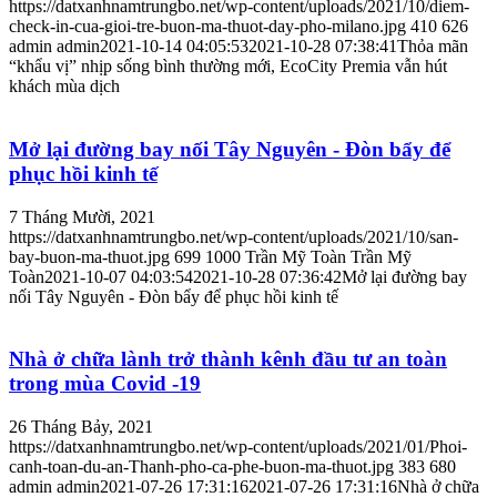
https://datxanhnamtrungbo.net/wp-content/uploads/2021/10/diem-
check-in-cua-gioi-tre-buon-ma-thuot-day-pho-milano.jpg
410
626
admin
admin
2021-10-14 04:05:53
2021-10-28 07:38:41
Thỏa mãn
“khẩu vị” nhịp sống bình thường mới, EcoCity Premia vẫn hút
khách mùa dịch
Mở lại đường bay nối Tây Nguyên - Đòn bẩy để
phục hồi kinh tế
7 Tháng Mười, 2021
https://datxanhnamtrungbo.net/wp-content/uploads/2021/10/san-
bay-buon-ma-thuot.jpg
699
1000
Trần Mỹ Toàn
Trần Mỹ
Toàn
2021-10-07 04:03:54
2021-10-28 07:36:42
Mở lại đường bay
nối Tây Nguyên - Đòn bẩy để phục hồi kinh tế
Nhà ở chữa lành trở thành kênh đầu tư an toàn
trong mùa Covid -19
26 Tháng Bảy, 2021
https://datxanhnamtrungbo.net/wp-content/uploads/2021/01/Phoi-
canh-toan-du-an-Thanh-pho-ca-phe-buon-ma-thuot.jpg
383
680
admin
admin
2021-07-26 17:31:16
2021-07-26 17:31:16
Nhà ở chữa