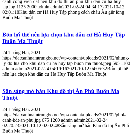
canh-cong-vien-dat-nen-khu-do-thi-an-phu-khu-dan-cu-ha-huy-
tap.jpg
1125
2000
admin
admin
2021-02-24 04:34:17
2021-10-12
02:01:18
Khu dân cư Hà Huy Tập phong cách châu Âu giữ lòng
Buôn Ma Thuột
Bốn lợi thế nên lựa chọn khu dân cư Hà Huy Tập
Buôn Ma Thuột
24 Tháng Hai, 2021
https://datxanhnamtrungbo.net/wp-content/uploads/2021/02/nhung-
ly-do-lua-cho-khu-dan-cu-ha-huy-tap-buon-ma-thuot.jpeg
595
1100
admin
admin
2021-02-24 04:19:16
2021-10-12 04:05:32
Bốn lợi thế
nên lựa chọn khu dân cư Hà Huy Tập Buôn Ma Thuột
Sẵn sàng mở bán Khu đô thị Ân Phú Buôn Ma
Thuột
24 Tháng Hai, 2021
https://datxanhnamtrungbo.net/wp-content/uploads/2021/02/phoi-
canh-kdt-an-phu.jpg
675
1200
admin
admin
2021-02-24
02:20:23
2021-10-12 02:02:48
Sẵn sàng mở bán Khu đô thị Ân Phú
Buôn Ma Thuột