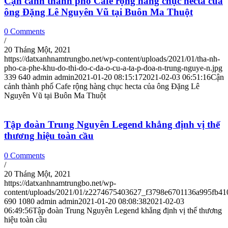
Cận cảnh thành phố Cafe rộng hàng chục hecta của
ông Đặng Lê Nguyên Vũ tại Buôn Ma Thuột
0 Comments
/
20 Tháng Một, 2021
https://datxanhnamtrungbo.net/wp-content/uploads/2021/01/tha-nh-
pho-ca-phe-khu-do-thi-do-c-da-o-cu-a-ta-p-doa-n-trung-nguye-n.jpg
339
640
admin
admin
2021-01-20 08:15:17
2021-02-03 06:51:16
Cận
cảnh thành phố Cafe rộng hàng chục hecta của ông Đặng Lê
Nguyên Vũ tại Buôn Ma Thuột
Tập đoàn Trung Nguyên Legend khẳng định vị thế
thương hiệu toàn cầu
0 Comments
/
20 Tháng Một, 2021
https://datxanhnamtrungbo.net/wp-
content/uploads/2021/01/z2274675403627_f3798e6701136a995fb41
690
1080
admin
admin
2021-01-20 08:08:38
2021-02-03
06:49:56
Tập đoàn Trung Nguyên Legend khẳng định vị thế thương
hiệu toàn cầu