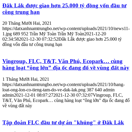
Đắk Lắk được giao hơn 25.000 tỷ đồng vốn đầu tư
công trung hạn
20 Tháng Mười Hai, 2021
https://datxanhnamtrungbo.net/wp-content/uploads/2021/10/news11-
1.jpg
689
952
Trần Mỹ Toàn
Trần Mỹ Toàn
2021-12-20
02:34:58
2021-12-30 07:32:52
Đắk Lắk được giao hơn 25.000 tỷ
đồng vốn đầu tư công trung hạn
Vingroup, FLC, T&T, Văn Phú, Ecopark… cùng
hàng loạt “ông lớn” địa ốc đang đổ về vùng đất này
1 Tháng Mười Hai, 2021
https://datxanhnamtrungbo.net/wp-content/uploads/2021/10/hang-
loat-ong-lon-co-tieng-tam-do-ve-dak-lak.png
387
640
admin
admin
2021-12-01 08:07:27
2021-12-30 07:32:07
Vingroup, FLC,
T&T, Văn Phú, Ecopark… cùng hàng loạt “ông lớn” địa ốc đang đổ
về vùng đất này
Tập đoàn FLC đầu tư dự án "khủng" ở Đắk Lắk