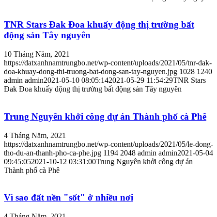
TNR Stars Đak Đoa khuấy động thị trường bất
động sản Tây nguyên
10 Tháng Năm, 2021
https://datxanhnamtrungbo.net/wp-content/uploads/2021/05/tnr-dak-
doa-khuay-dong-thi-truong-bat-dong-san-tay-nguyen.jpg
1028
1240
admin
admin
2021-05-10 08:05:14
2021-05-29 11:54:29
TNR Stars
Đak Đoa khuấy động thị trường bất động sản Tây nguyên
Trung Nguyên khởi công dự án Thành phố cà Phê
4 Tháng Năm, 2021
https://datxanhnamtrungbo.net/wp-content/uploads/2021/05/le-dong-
tho-du-an-thanh-pho-ca-phe.jpg
1194
2048
admin
admin
2021-05-04
09:45:05
2021-10-12 03:31:00
Trung Nguyên khởi công dự án
Thành phố cà Phê
Vì sao đất nền "sốt" ở nhiều nơi
4 Tháng Năm, 2021