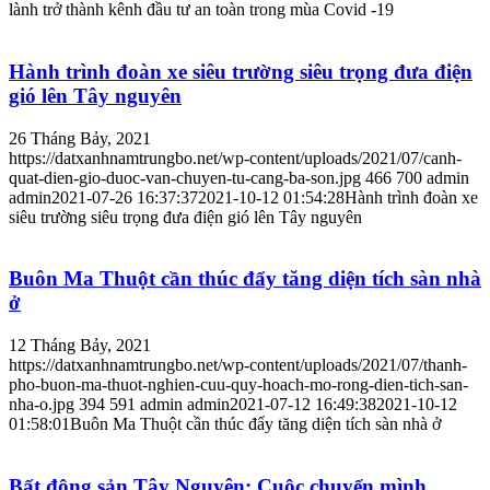
lành trở thành kênh đầu tư an toàn trong mùa Covid -19
Hành trình đoàn xe siêu trường siêu trọng đưa điện
gió lên Tây nguyên
26 Tháng Bảy, 2021
https://datxanhnamtrungbo.net/wp-content/uploads/2021/07/canh-
quat-dien-gio-duoc-van-chuyen-tu-cang-ba-son.jpg
466
700
admin
admin
2021-07-26 16:37:37
2021-10-12 01:54:28
Hành trình đoàn xe
siêu trường siêu trọng đưa điện gió lên Tây nguyên
Buôn Ma Thuột cần thúc đẩy tăng diện tích sàn nhà
ở
12 Tháng Bảy, 2021
https://datxanhnamtrungbo.net/wp-content/uploads/2021/07/thanh-
pho-buon-ma-thuot-nghien-cuu-quy-hoach-mo-rong-dien-tich-san-
nha-o.jpg
394
591
admin
admin
2021-07-12 16:49:38
2021-10-12
01:58:01
Buôn Ma Thuột cần thúc đẩy tăng diện tích sàn nhà ở
Bất động sản Tây Nguyên: Cuộc chuyển mình