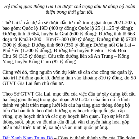
Hệ thống giao thông Gia Lai được chú trọng đầu tư đồng bộ hoàn
thiện trong thời gian tới.
Thứ hai là các dự án sẽ được đầu tư mới trong giai đoạn 2021-2025,
bao gồm: Quốc lộ 19D (400 tỷ đồng); Quốc lộ 25 (1.125 tỷ đồng);
Đường tỉnh lộ 664, huyện Ia Grai (600 tỷ đồng); Đường tỉnh lộ 663
đoạn từ Km33+200 – Km47+300 (80 tỷ đồng); Đường tỉnh lộ 670B
(300 tỷ đồng); Đường tỉnh 669 (350 tỷ đồng); Đường nối Gia Lai –
Phú Yên (1.200 tỷ đồng); Đường liên huyện Pleiku – Đak Đoa –
Chư Sê (315 tỷ đồng); Cầu trên đường liên xã An Trung – Kông
Yang, huyện Kông Chro (82 tỷ đồng).
Cùng với đó, tổng nguồn vốn dự kiến sẽ cần cho công tác quản lý,
bảo trì hệ thống quốc lộ, đường tỉnh vào khoảng 810 tỷ đồng, do Sở
GTVT Gia Lai làm chủ đầu tư.
Theo Sở GTVT Gia Lai, mục tiêu của việc đầu tư xây dựng kết cấu
hạ tầng giao thông trong giai đoạn 2021-2025 của tỉnh đó là hình
thành và phát triển mạng lưới kết cấu hạ tầng giao thông đồng bộ
trên địa bàn tỉnh theo định hướng quy hoạch cấp quốc gia, cấp
vùng, quy hoạch tỉnh và các quy hoạch liên quan. Tạo sự kết nối
thông suốt, phục vụ tốt nhu cầu đi lại, vận chuyển hàng hóa, góp
phần phát triển kinh tế, xã hội và an ninh quốc phòng.
Đất Xanh Nam Trung Bộ
– Công ty thành thành viên của Tập đoàn