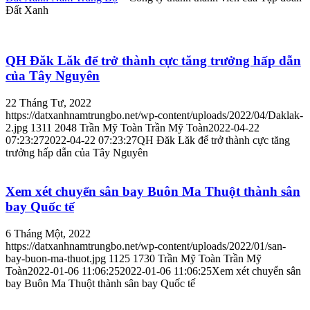
Đất Xanh
QH Đăk Lăk để trở thành cực tăng trưởng hấp dẫn
của Tây Nguyên
22 Tháng Tư, 2022
https://datxanhnamtrungbo.net/wp-content/uploads/2022/04/Daklak-
2.jpg
1311
2048
Trần Mỹ Toàn
Trần Mỹ Toàn
2022-04-22
07:23:27
2022-04-22 07:23:27
QH Đăk Lăk để trở thành cực tăng
trưởng hấp dẫn của Tây Nguyên
Xem xét chuyển sân bay Buôn Ma Thuột thành sân
bay Quốc tế
6 Tháng Một, 2022
https://datxanhnamtrungbo.net/wp-content/uploads/2022/01/san-
bay-buon-ma-thuot.jpg
1125
1730
Trần Mỹ Toàn
Trần Mỹ
Toàn
2022-01-06 11:06:25
2022-01-06 11:06:25
Xem xét chuyển sân
bay Buôn Ma Thuột thành sân bay Quốc tế