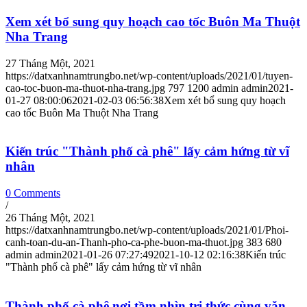
Xem xét bổ sung quy hoạch cao tốc Buôn Ma Thuột
Nha Trang
27 Tháng Một, 2021
https://datxanhnamtrungbo.net/wp-content/uploads/2021/01/tuyen-
cao-toc-buon-ma-thuot-nha-trang.jpg
797
1200
admin
admin
2021-
01-27 08:00:06
2021-02-03 06:56:38
Xem xét bổ sung quy hoạch
cao tốc Buôn Ma Thuột Nha Trang
Kiến trúc "Thành phố cà phê" lấy cảm hứng từ vĩ
nhân
0 Comments
/
26 Tháng Một, 2021
https://datxanhnamtrungbo.net/wp-content/uploads/2021/01/Phoi-
canh-toan-du-an-Thanh-pho-ca-phe-buon-ma-thuot.jpg
383
680
admin
admin
2021-01-26 07:27:49
2021-10-12 02:16:38
Kiến trúc
"Thành phố cà phê" lấy cảm hứng từ vĩ nhân
Thành phố cà phê nơi tầm nhìn tri thức cùng văn