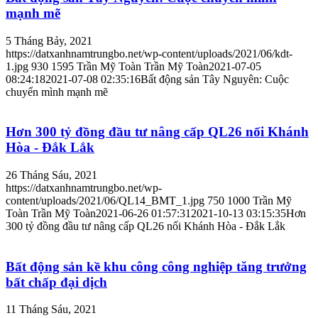
mạnh mẽ
5 Tháng Bảy, 2021
https://datxanhnamtrungbo.net/wp-content/uploads/2021/06/kdt-
1.jpg
930
1595
Trần Mỹ Toàn
Trần Mỹ Toàn
2021-07-05
08:24:18
2021-07-08 02:35:16
Bất động sản Tây Nguyên: Cuộc
chuyển mình mạnh mẽ
Hơn 300 tỷ đồng đầu tư nâng cấp QL26 nối Khánh
Hòa - Đắk Lắk
26 Tháng Sáu, 2021
https://datxanhnamtrungbo.net/wp-
content/uploads/2021/06/QL14_BMT_1.jpg
750
1000
Trần Mỹ
Toàn
Trần Mỹ Toàn
2021-06-26 01:57:31
2021-10-13 03:15:35
Hơn
300 tỷ đồng đầu tư nâng cấp QL26 nối Khánh Hòa - Đắk Lắk
Bất động sản kề khu công công nghiệp tăng trưởng
bất chấp đại dịch
11 Tháng Sáu, 2021