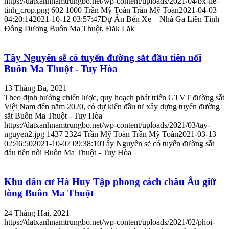
https://datxanhnamtrungbo.net/wp-content/uploads/2021/04/bx-lie-
tinh_crop.png
602
1000
Trần Mỹ Toàn
Trần Mỹ Toàn
2021-04-03
04:20:14
2021-10-12 03:57:47
Dự Án Bến Xe – Nhà Ga Liên Tỉnh
Đông Dương Buôn Ma Thuột, Đăk Lăk
Tây Nguyên sẽ có tuyến đường sắt đầu tiên nối
Buôn Ma Thuột - Tuy Hòa
13 Tháng Ba, 2021
Theo định hướng chiến lược, quy hoạch phát triển GTVT đường sắt
Việt Nam đến năm 2020, có dự kiến đầu tư xây dựng tuyến đường
sắt Buôn Ma Thuột - Tuy Hòa
https://datxanhnamtrungbo.net/wp-content/uploads/2021/03/tay-
nguyen2.jpg
1437
2324
Trần Mỹ Toàn
Trần Mỹ Toàn
2021-03-13
02:46:50
2021-10-07 09:38:10
Tây Nguyên sẽ có tuyến đường sắt
đầu tiên nối Buôn Ma Thuột - Tuy Hòa
Khu dân cư Hà Huy Tập phong cách châu Âu giữ
lòng Buôn Ma Thuột
24 Tháng Hai, 2021
https://datxanhnamtrungbo.net/wp-content/uploads/2021/02/phoi-