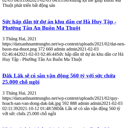
02-03 04:03:06
2021-02-03 04:03:06
Những lợi thế giúp Buôn Ma
Thuột phát triển bất động sản
Sức hấp dẫn từ dự án khu dân cư Hà Huy Tập -
Phường Tân An Buôn Ma Thuột
3 Tháng Hai, 2021
https://datxanhnamtrungbo.net/wp-content/uploads/2021/02/dat-nen-
buon-ma-thuot.png
372
660
admin
admin
2021-02-03
02:46:44
2021-02-03 02:46:44
Sức hấp dẫn từ dự án khu dân cư Hà
Huy Tập - Phường Tân An Buôn Ma Thuột
Đắk Lắk sẽ có sân vận động 560 tỷ với sức chứa
25.000 chỗ ngồi
3 Tháng Hai, 2021
https://datxanhnamtrungbo.net/wp-content/uploads/2021/02/quy-
hoach-san-van-dong-dak-lak.jpg
592
888
admin
admin
2021-02-03
02:11:39
2021-10-12 01:48:58
Đắk Lắk sẽ có sân vận động 560 tỷ
với sức chứa 25.000 chỗ ngồi