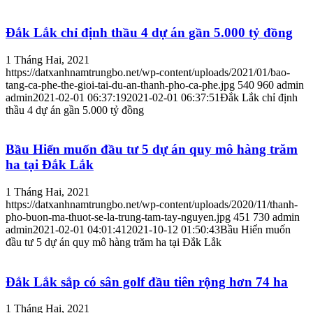
Đắk Lắk chỉ định thầu 4 dự án gần 5.000 tỷ đồng
1 Tháng Hai, 2021
https://datxanhnamtrungbo.net/wp-content/uploads/2021/01/bao-
tang-ca-phe-the-gioi-tai-du-an-thanh-pho-ca-phe.jpg
540
960
admin
admin
2021-02-01 06:37:19
2021-02-01 06:37:51
Đắk Lắk chỉ định
thầu 4 dự án gần 5.000 tỷ đồng
Bầu Hiển muốn đầu tư 5 dự án quy mô hàng trăm
ha tại Đắk Lắk
1 Tháng Hai, 2021
https://datxanhnamtrungbo.net/wp-content/uploads/2020/11/thanh-
pho-buon-ma-thuot-se-la-trung-tam-tay-nguyen.jpg
451
730
admin
admin
2021-02-01 04:01:41
2021-10-12 01:50:43
Bầu Hiển muốn
đầu tư 5 dự án quy mô hàng trăm ha tại Đắk Lắk
Đắk Lắk sắp có sân golf đầu tiên rộng hơn 74 ha
1 Tháng Hai, 2021