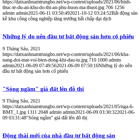
https://datxanhnamtrungbo.net/wp-content/uploads/2021/06/hinh-
thuc-te-du-an-khu-do-thi-an-phu-buon-ma-thuot.jpg
706
1256
admin
admin
2021-06-11 03:50:49
2021-10-12 03:24:52
Bất động sản
kề khu công công nghiệp tăng trưởng bất chấp đại dịch
Những lý do nên đầu tư bất động sản hơn cổ phiếu
9 Tháng Sáu, 2021
https://datxanhnamtrungbo.net/wp-content/uploads/2021/06/kha-
nang-doi-mat-voi-bien-dong-khi-dau-tu.jpg
710
1000
admin
admin
2021-06-09 07:49:56
2021-06-09 07:50:16
Những lý do nên
đầu tư bất động sản hơn cổ phiếu
"Sóng ngầm" giá đất lên đô thị
9 Tháng Sáu, 2021
https://datxanhnamtrungbo.net/wp-content/uploads/2021/05/nga-6-
BMT_1.jpg
1311
2048
admin
admin
2021-06-09 03:30:32
2021-06-
09 03:31:48
"Sóng ngầm" giá đất lên đô thị
Động thái mới của nhà đầu tư bất động sản