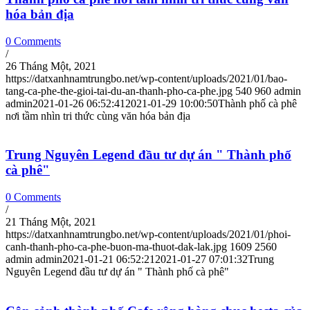
hóa bản địa
0 Comments
/
26 Tháng Một, 2021
https://datxanhnamtrungbo.net/wp-content/uploads/2021/01/bao-
tang-ca-phe-the-gioi-tai-du-an-thanh-pho-ca-phe.jpg
540
960
admin
admin
2021-01-26 06:52:41
2021-01-29 10:00:50
Thành phố cà phê
nơi tầm nhìn tri thức cùng văn hóa bản địa
Trung Nguyên Legend đầu tư dự án " Thành phố
cà phê"
0 Comments
/
21 Tháng Một, 2021
https://datxanhnamtrungbo.net/wp-content/uploads/2021/01/phoi-
canh-thanh-pho-ca-phe-buon-ma-thuot-dak-lak.jpg
1609
2560
admin
admin
2021-01-21 06:52:21
2021-01-27 07:01:32
Trung
Nguyên Legend đầu tư dự án " Thành phố cà phê"