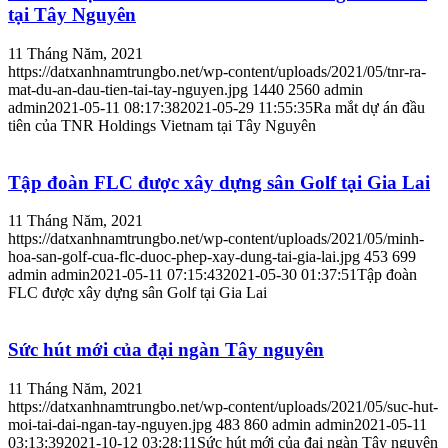
tại Tây Nguyên
11 Tháng Năm, 2021
https://datxanhnamtrungbo.net/wp-content/uploads/2021/05/tnr-ra-
mat-du-an-dau-tien-tai-tay-nguyen.jpg
1440
2560
admin
admin
2021-05-11 08:17:38
2021-05-29 11:55:35
Ra mắt dự án đầu
tiên của TNR Holdings Vietnam tại Tây Nguyên
Tập đoàn FLC được xây dựng sân Golf tại Gia Lai
11 Tháng Năm, 2021
https://datxanhnamtrungbo.net/wp-content/uploads/2021/05/minh-
hoa-san-golf-cua-flc-duoc-phep-xay-dung-tai-gia-lai.jpg
453
699
admin
admin
2021-05-11 07:15:43
2021-05-30 01:37:51
Tập đoàn
FLC được xây dựng sân Golf tại Gia Lai
Sức hút mới của đại ngàn Tây nguyên
11 Tháng Năm, 2021
https://datxanhnamtrungbo.net/wp-content/uploads/2021/05/suc-hut-
moi-tai-dai-ngan-tay-nguyen.jpg
483
860
admin
admin
2021-05-11
03:13:39
2021-10-12 03:28:11
Sức hút mới của đại ngàn Tây nguyên