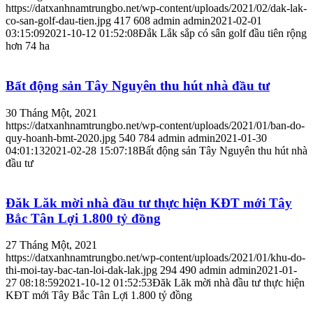
https://datxanhnamtrungbo.net/wp-content/uploads/2021/02/dak-lak-
co-san-golf-dau-tien.jpg
417
608
admin
admin
2021-02-01
03:15:09
2021-10-12 01:52:08
Đắk Lắk sắp có sân golf đầu tiên rộng
hơn 74 ha
Bất động sản Tây Nguyên thu hút nhà đầu tư
30 Tháng Một, 2021
https://datxanhnamtrungbo.net/wp-content/uploads/2021/01/ban-do-
quy-hoanh-bmt-2020.jpg
540
784
admin
admin
2021-01-30
04:01:13
2021-02-28 15:07:18
Bất động sản Tây Nguyên thu hút nhà
đầu tư
Đăk Lăk mời nhà đầu tư thực hiện KĐT mới Tây
Bắc Tân Lợi 1.800 tỷ đồng
27 Tháng Một, 2021
https://datxanhnamtrungbo.net/wp-content/uploads/2021/01/khu-do-
thi-moi-tay-bac-tan-loi-dak-lak.jpg
294
490
admin
admin
2021-01-
27 08:18:59
2021-10-12 01:52:53
Đăk Lăk mời nhà đầu tư thực hiện
KĐT mới Tây Bắc Tân Lợi 1.800 tỷ đồng