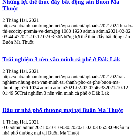
Những lợi thế thúc đẩy bất động sản Buôn Ma
Thuột
2 Tháng Hai, 2021
https://datxanhnamtrungbo.net/wp-content/uploads/2021/02/khu-do-
thi-ecocity-premia-ve-dem.jpg
1080
1920
admin
admin
2021-02-02
03:44:47
2021-10-12 02:03:36
Những lợi thế thúc đẩy bất động sản
Buôn Ma Thuột
Trải nghiệm 3 nền văn minh cà phê ở Đắk Lắk
2 Tháng Hai, 2021
https://datxanhnamtrungbo.net/wp-content/uploads/2021/02/trai-
nghiem-nhung-nen-van-minh-tai-thanh-pho-ca-phe-buon-ma-
thuot.jpg
576
1024
admin
admin
2021-02-02 02:46:38
2021-10-12
01:49:50
Trải nghiệm 3 nền văn minh cà phê ở Đắk Lắk
Đầu tư nhà phố thương mại tại Buôn Ma Thuột
1 Tháng Hai, 2021
0
0
admin
admin
2021-02-01 09:30:20
2021-02-03 06:58:09
Đầu tư
nhà phố thương mại tại Buôn Ma Thuột