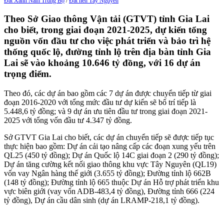
Đất Xanh Nam Trung Bộ
/
Đất nền Tây Nguyên
Theo Sở Giao thông Vận tải (GTVT) tỉnh Gia Lai
cho biết, trong giai đoạn 2021-2025, dự kiến tổng
nguồn vốn đầu tư cho việc phát triển và bảo trì hệ
thống quốc lộ, đường tỉnh lộ trên địa bàn tỉnh Gia
Lai sẽ vào khoảng 10.646 tỷ đồng, với 16 dự án
trọng điểm.
Theo đó, các dự án bao gồm các 7 dự án được chuyển tiếp từ giai
đoạn 2016-2020 với tổng mức đầu tư dự kiến sẽ bố trí tiếp là
5.448,6 tỷ đồng; và 9 dự án ưu tiên đầu tư trong giai đoạn 2021-
2025 với tổng vốn đầu tư 4.347 tỷ đồng.
Sở GTVT Gia Lai cho biết, các dự án chuyển tiếp sẽ được tiếp tục
thực hiện bao gồm: Dự án cải tạo nâng cấp các đoạn xung yếu trên
QL25 (450 tỷ đồng); Dự án Quốc lộ 14C giai đoạn 2 (290 tỷ đồng);
Dự án tăng cường kết nối giao thông khu vực Tây Nguyên (QL19)
vốn vay Ngân hàng thế giới (3.655 tỷ đồng); Đường tỉnh lộ 662B
(148 tỷ đồng); Đường tỉnh lộ 665 thuộc Dự án Hỗ trợ phát triển khu
vực biên giới (vay vốn ADB-483,4 tỷ đồng), Đường tỉnh 666 (224
tỷ đồng), Dự án cầu dân sinh (dự án LRAMP-218,1 tỷ đồng).