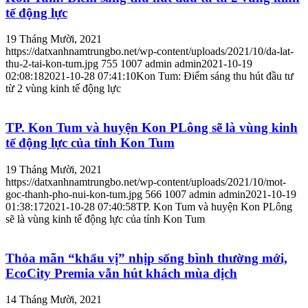
tế động lực
19 Tháng Mười, 2021
https://datxanhnamtrungbo.net/wp-content/uploads/2021/10/da-lat-
thu-2-tai-kon-tum.jpg
755
1007
admin
admin
2021-10-19
02:08:18
2021-10-28 07:41:10
Kon Tum: Điểm sáng thu hút đầu tư
từ 2 vùng kinh tế động lực
TP. Kon Tum và huyện Kon PLông sẽ là vùng kinh
tế động lực của tỉnh Kon Tum
19 Tháng Mười, 2021
https://datxanhnamtrungbo.net/wp-content/uploads/2021/10/mot-
goc-thanh-pho-nui-kon-tum.jpg
566
1007
admin
admin
2021-10-19
01:38:17
2021-10-28 07:40:58
TP. Kon Tum và huyện Kon PLông
sẽ là vùng kinh tế động lực của tỉnh Kon Tum
Thỏa mãn “khẩu vị” nhịp sống bình thường mới,
EcoCity Premia vẫn hút khách mùa dịch
14 Tháng Mười, 2021